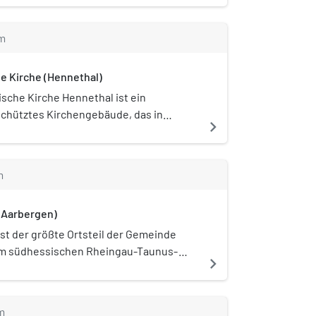
m
e Kirche (Hennethal)
ische Kirche Hennethal ist ein
hütztes Kirchengebäude, das in
navigate_next
teht, einem Ortsteil der Gemeinde
im Rheingau-Taunus-Kreis in Hessen.
ngemeinde gehört zum Dekanat
m
unus in der Propstei Rhein-Main der
en Kirche in Hessen und Nassau.
(Aarbergen)
ist der größte Ortsteil der Gemeinde
im südhessischen Rheingau-Taunus-
navigate_next
m