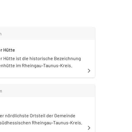
m
r Hütte
r Hütte ist die historische Bezeichnung
senhütte im Rheingau-Taunus-Kreis.
navigate_next
m
er nördlichste Ortsteil der Gemeinde
 südhessischen Rheingau-Taunus-Kreis.
navigate_next