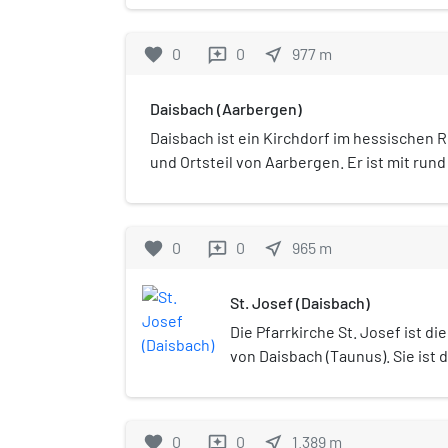
Jahrhundert. Der Hof wurde 
urkundlich erwähnt und 1870
favorite
0
0
near_me
977
m
reviews
freigegeben und abgerissen.
Daisbach (Aarbergen)
Daisbach ist ein Kirchdorf im hessischen
und Ortsteil von Aarbergen. Er ist mit ru
kleinster Ortsteil.
favorite
0
0
near_me
965
m
reviews
St. Josef (Daisbach)
Die Pfarrkirche St. Josef ist di
von Daisbach (Taunus). Sie ist 
katholische Fachwerkkirche He
beiden Fachwerkkirchen des K
Hohenstein-Born). Der Bau ist 
favorite
0
0
near_me
1.389
m
reviews