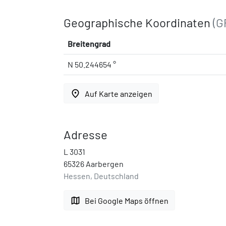
Geographische Koordinaten
(G
Breitengrad
N 50.244654 °
place
Auf Karte anzeigen
Adresse
L 3031
65326 Aarbergen
Hessen, Deutschland
map
Bei Google Maps öffnen