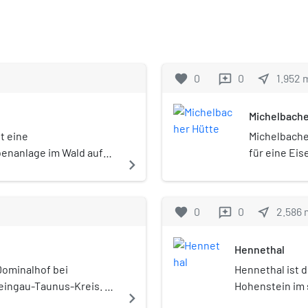
favorite
0
0
near_me
1.952
reviews
Michelbache
t eine
Michelbache
benanlage im Wald auf
für eine Ei
navigate_next
Hennethal im
unus-Kreis. Sie diente
Straße (Altstraße) und
favorite
0
0
near_me
2.586
reviews
eckt.
Hennethal
Dominalhof bei
Hennethal ist d
eingau-Taunus-Kreis. Es
Hohenstein im
navigate_next
stung aus dem 19.