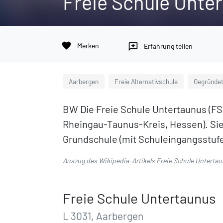
Freie Schule Unte
favorite
Merken
reviews
Erfahrung teilen
Aarbergen
Freie Alternativschule
Gegründet
BW Die Freie Schule Untertaunus (FSU
Rheingau-Taunus-Kreis, Hessen). Sie 
Grundschule (mit Schuleingangsstufe)
Auszug des Wikipedia-Artikels
Freie Schule Unterta
Freie Schule Untertaunus
L 3031, Aarbergen