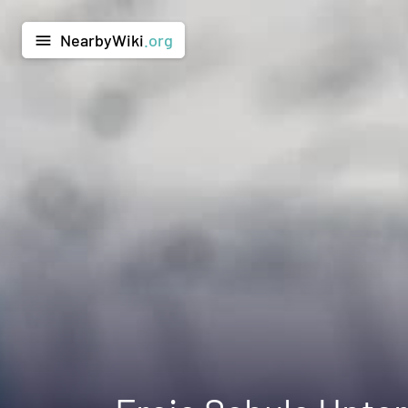
NearbyWiki
.org
menu