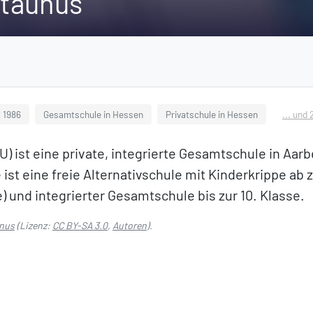
rtaunus
 1986
Gesamtschule in Hessen
Privatschule in Hessen
... und
) ist eine private, integrierte Gesamtschule in Aa
ist eine freie Alternativschule mit Kinderkrippe ab
 und integrierter Gesamtschule bis zur 10. Klasse.
unus
(Lizenz:
CC BY-SA 3.0
,
Autoren
).