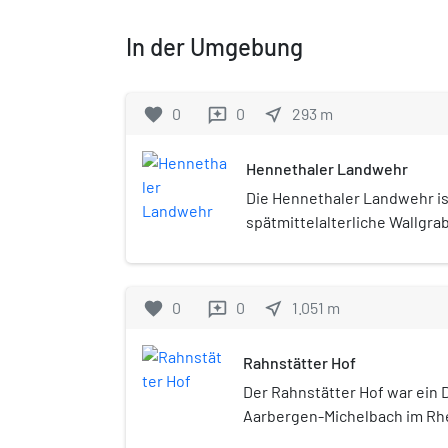
In der Umgebung
favorite
0
0
near_me
293
m
reviews
Hennethaler Landwehr
Die Hennethaler Landwehr is
spätmittelalterliche Wallgra
der "Platte" bei Hohenstein-
Untertaunus, im Rheingau-Ta
der Sicherung der Limburger 
favorite
0
0
near_me
1.051
m
reviews
wurde erst 2003 wiederentd
Rahnstätter Hof
Der Rahnstätter Hof war ein 
Aarbergen-Michelbach im Rh
handelt sich um eine Totalwü