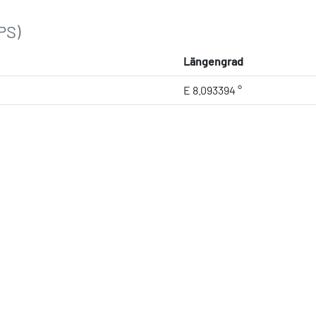
PS)
Längengrad
E 8.093394 °