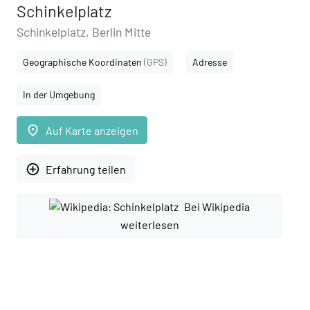
Schinkelplatz
Schinkelplatz, Berlin Mitte
Geographische Koordinaten
(GPS)
Adresse
In der Umgebung
place
Auf Karte anzeigen
add_circle_outline
Erfahrung teilen
Bei Wikipedia
weiterlesen