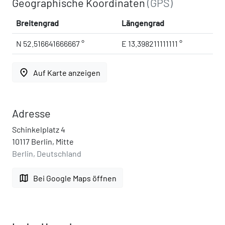
Geographische Koordinaten
(GPS)
Breitengrad
Längengrad
N 52.516641666667 °
E 13.398211111111 °
place
Auf Karte anzeigen
Adresse
Schinkelplatz 4
10117 Berlin, Mitte
Berlin, Deutschland
map
Bei Google Maps öffnen