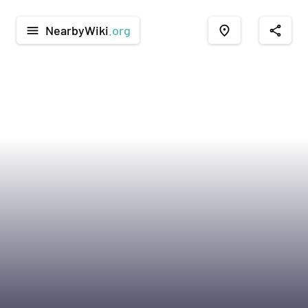
NearbyWiki
.org
menu
place
share