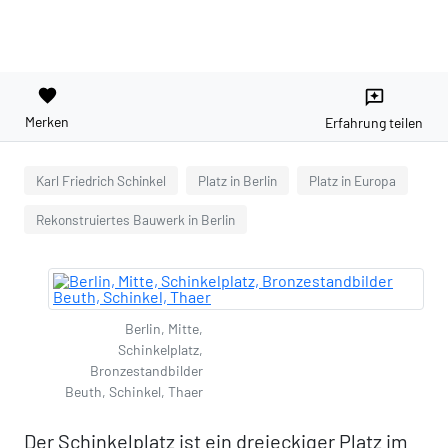
favorite
reviews
Merken
Erfahrung teilen
Karl Friedrich Schinkel
Platz in Berlin
Platz in Europa
Rekonstruiertes Bauwerk in Berlin
Berlin, Mitte,
Schinkelplatz,
Bronzestandbilder
Beuth, Schinkel, Thaer
Der Schinkelplatz ist ein dreieckiger Platz im