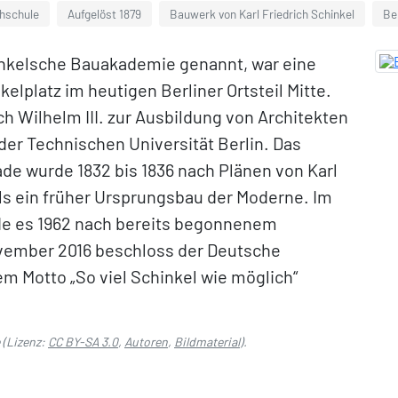
hschule
Aufgelöst 1879
Bauwerk von Karl Friedrich Schinkel
Be
inkelsche Bauakademie genannt, war eine
elplatz im heutigen Berliner Ortsteil Mitte.
ich Wilhelm III. zur Ausbildung von Architekten
er Technischen Universität Berlin. Das
de wurde 1832 bis 1836 nach Plänen von Karl
 als ein früher Ursprungsbau der Moderne. Im
de es 1962 nach bereits begonnenem
vember 2016 beschloss der Deutsche
 Motto „So viel Schinkel wie möglich“
(Lizenz:
CC BY-SA 3.0
,
Autoren
,
Bildmaterial
).