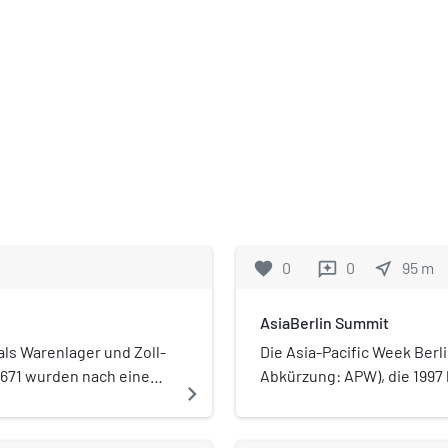
favorite
0
0
near_me
95
m
reviews
AsiaBerlin Summit
 als Warenlager und Zoll-
Die Asia-Pacific Week Berli
 1671 wurden nach einem
Abkürzung: APW), die 1997
navigate_next
 Philippe de Chieze die
internationale Plattform f
 Lagerhäuser, Waage und
Kooperation/Zusammenarbe
ines Akzise- und
Nichtregierungsorganisat