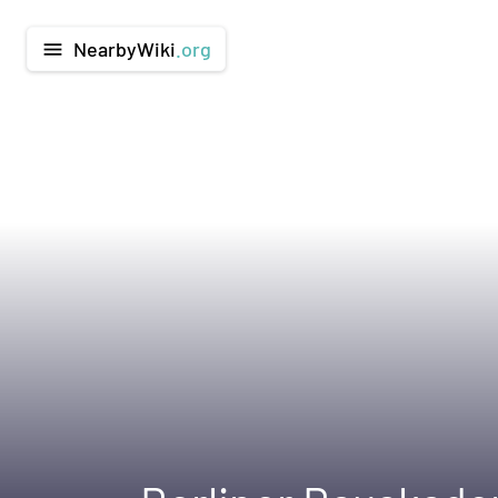
NearbyWiki
.org
menu