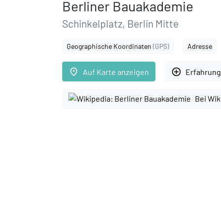
Berliner Bauakademie
Schinkelplatz, Berlin Mitte
Geographische Koordinaten
(GPS)
Adresse
place
add_circle_outline
Auf Karte anzeigen
Erfahrung
Bei Wik