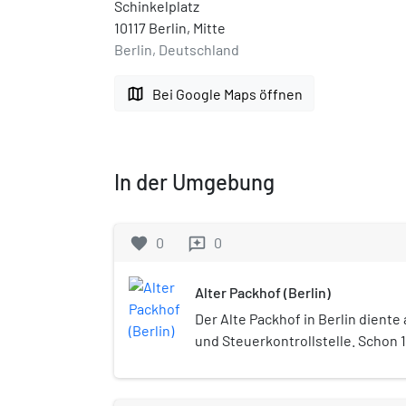
Schinkelplatz
10117 Berlin, Mitte
Berlin, Deutschland
map
Bei Google Maps öffnen
In der Umgebung
favorite
0
0
reviews
Alter Packhof (Berlin)
Der Alte Packhof in Berlin diente
und Steuerkontrollstelle. Schon
Plan des Generalquartiermeisters
ersten Gebäude angelegt (Kran,
Wachhaus). 1688 folgte der Bau e