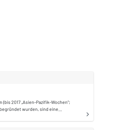
n (bis 2017 „Asien-Pazifik-Wochen“;
 begründet wurden, sind eine
navigate_next
ür Wissenstransfer und
it von europäischen und asiatischen
ionen, Unternehmen,