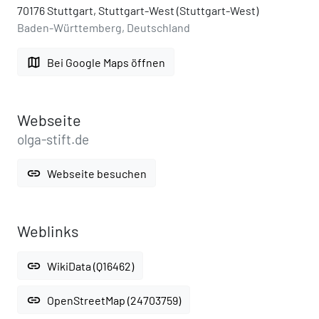
70176 Stuttgart, Stuttgart-West (Stuttgart-West)
Baden-Württemberg, Deutschland
map
Bei Google Maps öffnen
Webseite
olga-stift.de
link
Webseite besuchen
Weblinks
link
WikiData (Q16462)
link
OpenStreetMap (24703759)