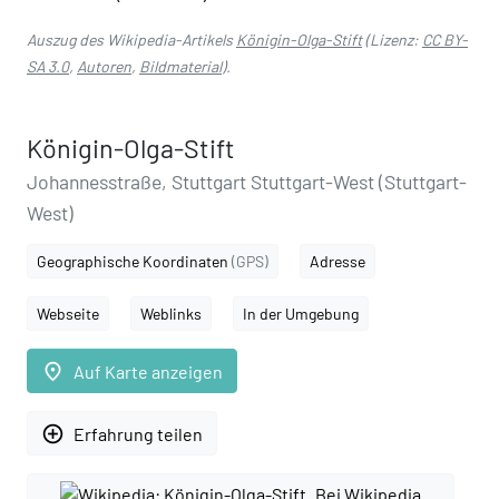
Auszug des Wikipedia-Artikels
Königin-Olga-Stift
(Lizenz:
CC BY-
SA 3.0
,
Autoren
,
Bildmaterial
).
Königin-Olga-Stift
Johannesstraße, Stuttgart Stuttgart-West (Stuttgart-
West)
Geographische Koordinaten
(GPS)
Adresse
Webseite
Weblinks
In der Umgebung
place
Auf Karte anzeigen
add_circle_outline
Erfahrung teilen
Bei Wikipedia