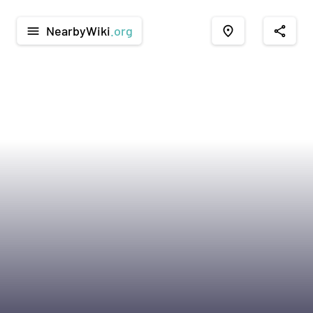
NearbyWiki
.org
menu
place
share