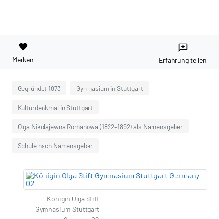
favorite
reviews
Merken
Erfahrung teilen
Gegründet 1873
Gymnasium in Stuttgart
Kulturdenkmal in Stuttgart
Olga Nikolajewna Romanowa (1822–1892) als Namensgeber
Schule nach Namensgeber
Königin Olga Stift
Gymnasium Stuttgart