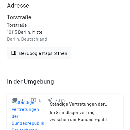
Adresse
Torstraße
Torstraße
10115 Berlin, Mitte
Berlin, Deutschland
map
Bei Google Maps öffnen
In der Umgebung
favorite
0
0
near_me
70
m
reviews
Ständige Vertretungen der
Bundesrepublik Deutschland
Im Grundlagenvertrag
und der Deutschen
zwischen der Bundesrepublik
Demokratischen Republik
Deutschland und der