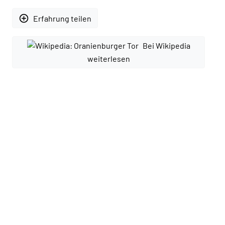
add_circle_outline
Erfahrung teilen
Bei Wikipedia
weiterlesen