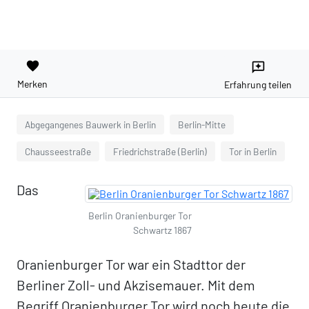
favorite
reviews
Merken
Erfahrung teilen
Abgegangenes Bauwerk in Berlin
Berlin-Mitte
Chausseestraße
Friedrichstraße (Berlin)
Tor in Berlin
Das
Berlin Oranienburger Tor
Schwartz 1867
Oranienburger Tor war ein Stadttor der
Berliner Zoll- und Akzisemauer. Mit dem
Begriff Oranienburger Tor wird noch heute die