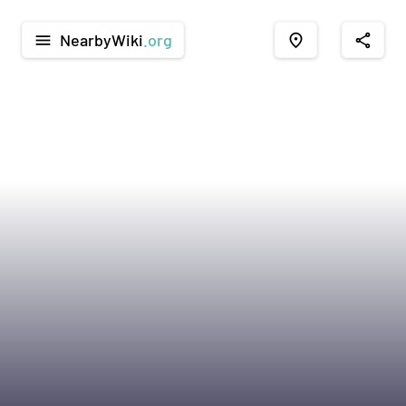
NearbyWiki
.org
menu
place
share