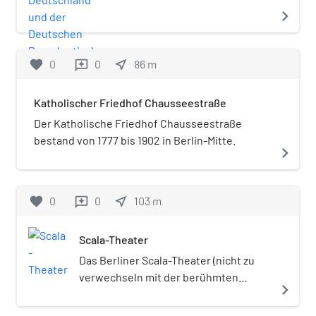
Deutschen Demokratischen
navigate_next
Republik vom 21. Dezember
1972 (am 21. Juni 1973 in Kraft
getreten) wurde die
favorite
0
0
near_me
86
m
reviews
Einrichtung Ständiger
Vertretungen (StäV)
Katholischer Friedhof Chausseestraße
beschlossen (Artikel 8).
Der Katholische Friedhof Chausseestraße
bestand von 1777 bis 1902 in Berlin-Mitte.
navigate_next
favorite
0
0
near_me
103
m
reviews
Scala-Theater
Das Berliner Scala-Theater (nicht zu
verwechseln mit der berühmten
navigate_next
Varieté-Bühne Scala) war ein
Privattheater, das nur kurze Zeit unter