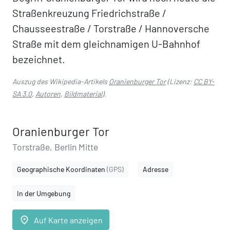
Straßenkreuzung Friedrichstraße /
Chausseestraße / Torstraße / Hannoversche
Straße mit dem gleichnamigen U-Bahnhof
bezeichnet.
Auszug des Wikipedia-Artikels
Oranienburger Tor
(Lizenz:
CC BY-
SA 3.0
,
Autoren
,
Bildmaterial
).
Oranienburger Tor
Torstraße, Berlin Mitte
Geographische Koordinaten
(GPS)
Adresse
In der Umgebung
place
Auf Karte anzeigen