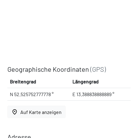
Geographische Koordinaten
(GPS)
Breitengrad
Längengrad
N 52.525752777778 °
E 13.388838888889 °
place
Auf Karte anzeigen
Adresse