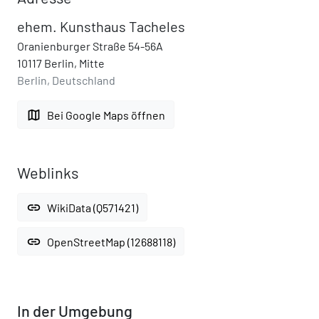
ehem. Kunsthaus Tacheles
Oranienburger Straße 54-56A
10117 Berlin, Mitte
Berlin, Deutschland
map
Bei Google Maps öffnen
Weblinks
link
WikiData (Q571421)
link
OpenStreetMap (12688118)
In der Umgebung