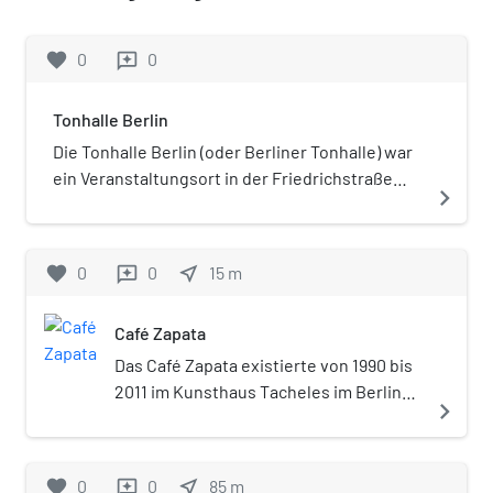
favorite
0
0
reviews
Tonhalle Berlin
Die Tonhalle Berlin (oder Berliner Tonhalle) war
ein Veranstaltungsort in der Friedrichstraße
navigate_next
112. Sie bestand von Anfang der 1850er Jahre
bis 1906.
favorite
0
0
near_me
15
m
reviews
Café Zapata
Das Café Zapata existierte von 1990 bis
2011 im Kunsthaus Tacheles im Berliner
navigate_next
Ortsteil Mitte des gleichnamigen
Bezirks. Als Underground-Club,
Künstler-Bar und mit großem
favorite
0
0
near_me
85
m
reviews