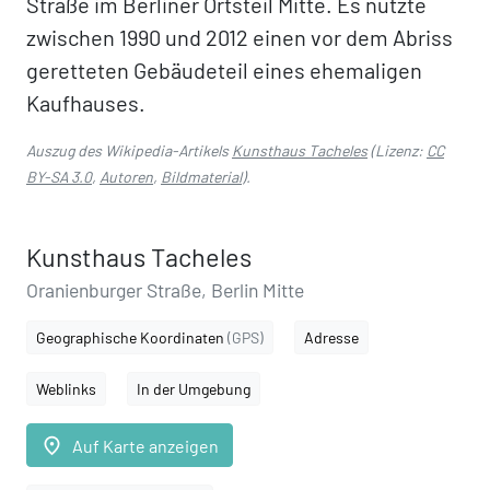
Straße im Berliner Ortsteil Mitte. Es nutzte
zwischen 1990 und 2012 einen vor dem Abriss
geretteten Gebäudeteil eines ehemaligen
Kaufhauses.
Auszug des Wikipedia-Artikels
Kunsthaus Tacheles
(Lizenz:
CC
BY-SA 3.0
,
Autoren
,
Bildmaterial
).
Kunsthaus Tacheles
Oranienburger Straße, Berlin Mitte
Geographische Koordinaten
(GPS)
Adresse
Weblinks
In der Umgebung
place
Auf Karte anzeigen