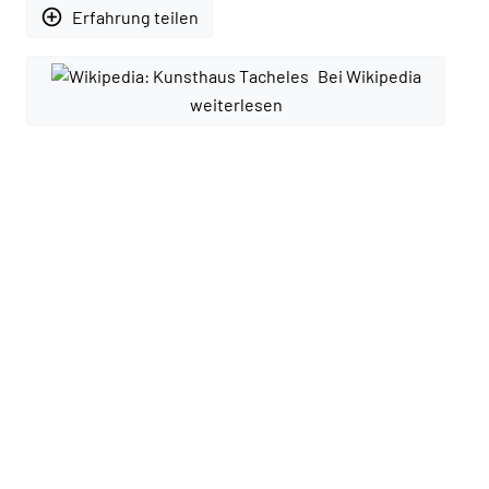
add_circle_outline
Erfahrung teilen
Bei Wikipedia
weiterlesen