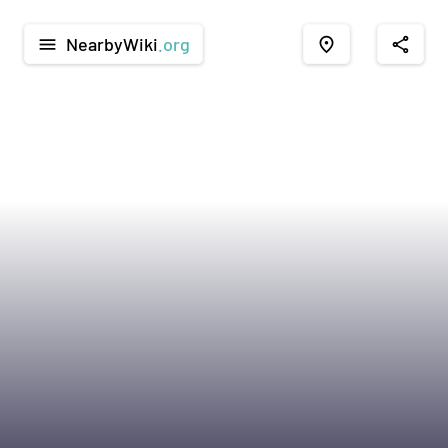
NearbyWiki
.org
menu
place
share