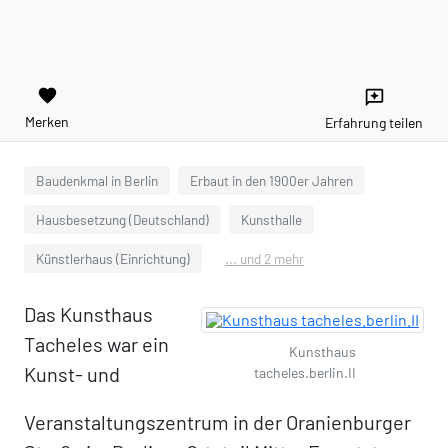
favorite
reviews
Merken
Erfahrung teilen
Baudenkmal in Berlin
Erbaut in den 1900er Jahren
Hausbesetzung (Deutschland)
Kunsthalle
Künstlerhaus (Einrichtung)
... und 2 mehr
Das Kunsthaus
Tacheles war ein
Kunsthaus
Kunst- und
tacheles.berlin.II
Veranstaltungszentrum in der Oranienburger