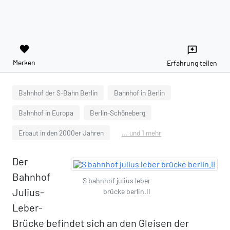
favorite
reviews
Merken
Erfahrung teilen
Bahnhof der S-Bahn Berlin
Bahnhof in Berlin
Bahnhof in Europa
Berlin-Schöneberg
Erbaut in den 2000er Jahren
... und 1 mehr
Der
Bahnhof
S bahnhof julius leber
Julius-
brücke berlin.II
Leber-
Brücke befindet sich an den Gleisen der