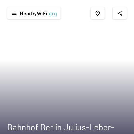
NearbyWiki
.org
menu
place
share
Bahnhof Berlin Julius-Leber-