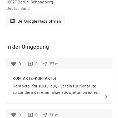
10827 Berlin, Schöneberg
Deutschland
map
Bei Google Maps öffnen
In der Umgebung
favorite
0
0
near_me
57
m
reviews
KONTAKTE-KOHTAKTbI
Kontakte-Контакты e.V. – Verein für Kontakte
zu Ländern der ehemaligen Sowjetunion ist ein
navigate_next
gemeinnütziger Verein mit humanitären Zielen.
Aus einer Hilfe für die Opfer der
Kraftwerkskatastrophe von Tschernobyl
favorite
0
0
near_me
56
m
reviews
entstand eine Partnerschaft des Vereins im