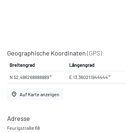
Geographische Koordinaten
(GPS)
Breitengrad
Längengrad
N 52.486268888889 °
E 13.360211944444 °
place
Auf Karte anzeigen
Adresse
Feurigstraße 68