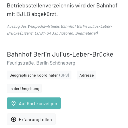
Betriebsstellenverzeichnis wird der Bahnhof
mit BJLB abgekürzt.
Auszug des Wikipedia-Artikels
Bahnhof Berlin Julius-Leber-
Brücke
(Lizenz:
CC BY-SA 3.0
,
Autoren
,
Bildmaterial
).
Bahnhof Berlin Julius-Leber-Brücke
Feurigstraße, Berlin Schöneberg
Geographische Koordinaten
(GPS)
Adresse
In der Umgebung
place
Auf Karte anzeigen
add_circle_outline
Erfahrung teilen