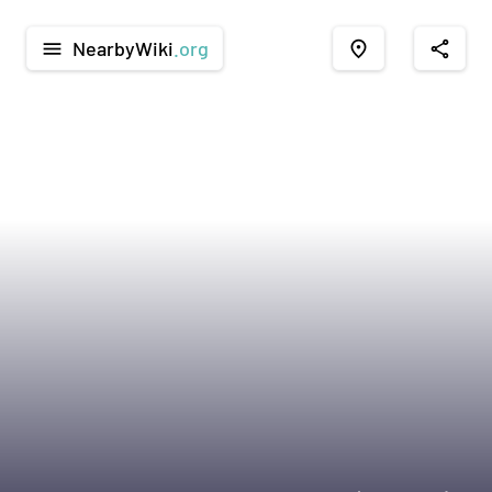
NearbyWiki
.org
menu
place
share