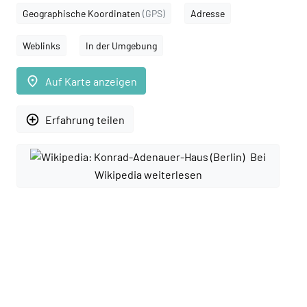
Geographische Koordinaten
(GPS)
Adresse
Weblinks
In der Umgebung
place
Auf Karte anzeigen
add_circle_outline
Erfahrung teilen
Bei
Wikipedia weiterlesen