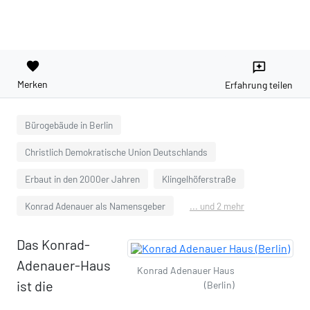
favorite
reviews
Merken
Erfahrung teilen
Bürogebäude in Berlin
Christlich Demokratische Union Deutschlands
Erbaut in den 2000er Jahren
Klingelhöferstraße
Konrad Adenauer als Namensgeber
... und 2 mehr
Das Konrad-
Adenauer-Haus
Konrad Adenauer Haus
ist die
(Berlin)