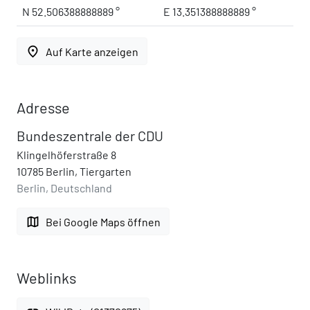
N 52.506388888889 °
E 13.351388888889 °
place
Auf Karte anzeigen
Adresse
Bundeszentrale der CDU
Klingelhöferstraße 8
10785 Berlin, Tiergarten
Berlin, Deutschland
map
Bei Google Maps öffnen
Weblinks