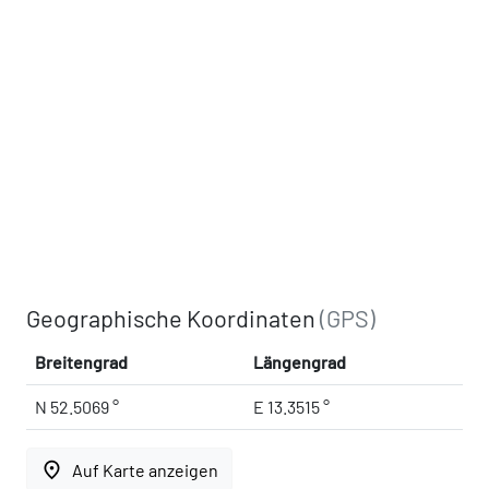
Geographische Koordinaten
(GPS)
Breitengrad
Längengrad
N 52.5069 °
E 13.3515 °
place
Auf Karte anzeigen