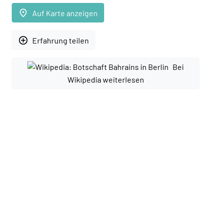
place
Auf Karte anzeigen
add_circle_outline
Erfahrung teilen
Bei
Wikipedia weiterlesen