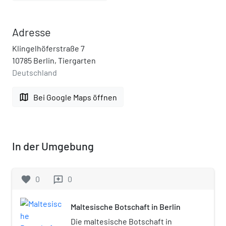
Adresse
Klingelhöferstraße 7
10785 Berlin, Tiergarten
Deutschland
map
Bei Google Maps öffnen
In der Umgebung
favorite
0
0
reviews
Maltesische Botschaft in Berlin
Die maltesische Botschaft in