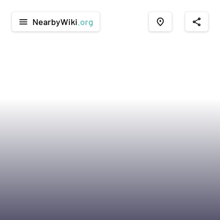
NearbyWiki
.org
menu
place
share