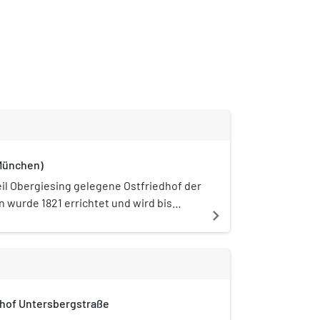
(München)
eil Obergiesing gelegene Ostfriedhof der
 wurde 1821 errichtet und wird bis
navigate_next
. Die Anlage umfasst über 30 Hektar
mit rund 34.700 Grabplätzen, zudem
 auf dem Ostfriedhof das Münchner
rematorium.
hof Untersbergstraße