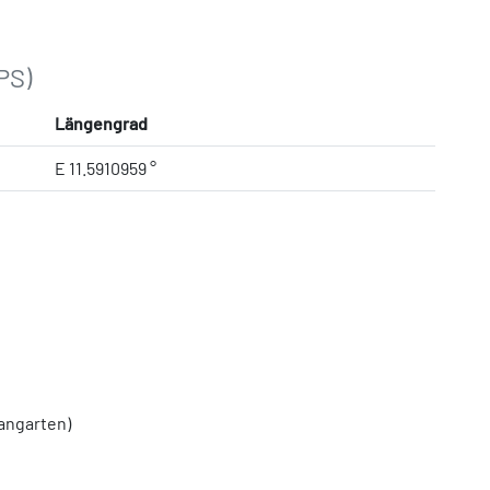
PS)
Längengrad
E 11.5910959 °
angarten)