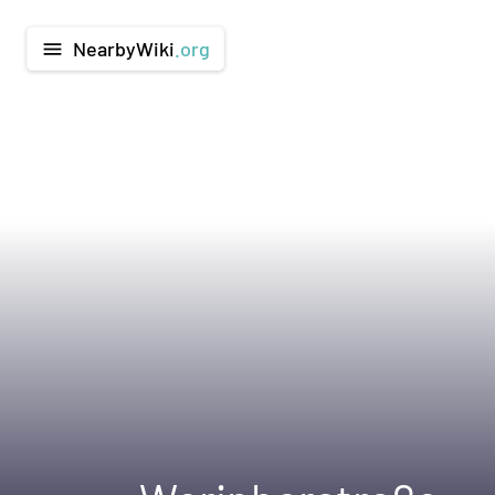
NearbyWiki
.org
menu