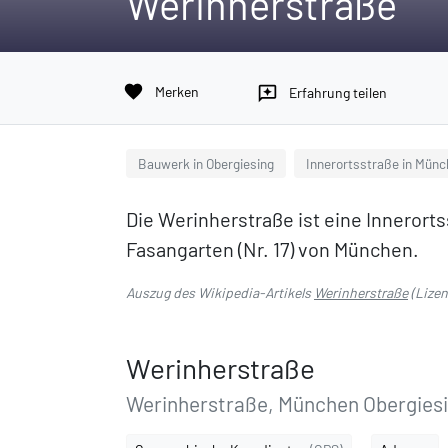
Werinherstraße
favorite
Merken
reviews
Erfahrung teilen
Bauwerk in Obergiesing
Innerortsstraße in Mün
Die Werinherstraße ist eine Innerort
Fasangarten (Nr. 17) von München.
Auszug des Wikipedia-Artikels
Werinherstraße
(Lize
Werinherstraße
Werinherstraße, München Obergiesi