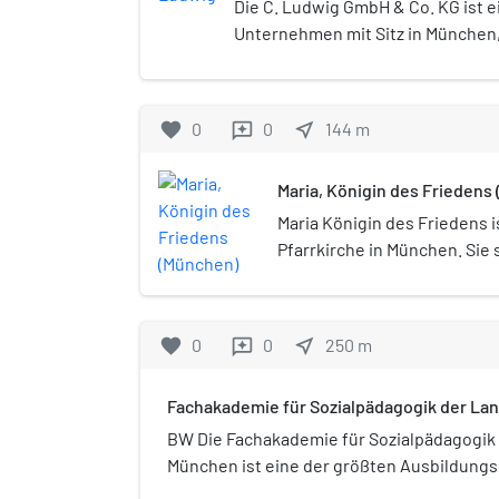
Die C. Ludwig GmbH & Co. KG ist 
Unternehmen mit Sitz in München,
Kirchenbedarf, christliche Kunst
an kirchliche Institutionen, Amts
Privatpersonen vertreibt. Der Beg
favorite
0
0
near_me
144
m
reviews
wurde 1942 erstmals von Carl Lu
Unternehmen gilt als Marktführer 
Maria, Königin des Friedens
Maria Königin des Friedens i
Pfarrkirche in München. Sie 
Obergiesing nahe dem Ostfr
Werinherstraße / Untersber
favorite
0
0
near_me
250
m
reviews
Fachakademie für Sozialpädagogik der L
BW Die Fachakademie für Sozialpädagogik
München ist eine der größten Ausbildungss
Erzieher und Erzieherinnen. Ihr Träger ist