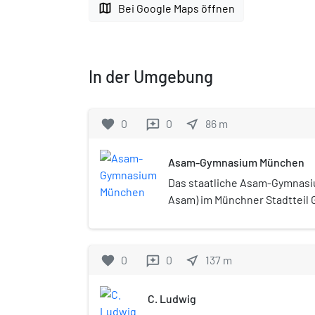
map
Bei Google Maps öffnen
In der Umgebung
favorite
0
0
near_me
86
m
reviews
Asam-Gymnasium München
Das staatliche Asam-Gymnasi
Asam) im Münchner Stadtteil G
Hans-Schemm-Aufbauschule 
nach den Künstlerbrüdern As
favorite
0
0
near_me
137
m
reviews
C. Ludwig