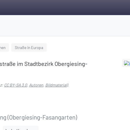
chen
Straße in Europa
sstraße im Stadtbezirk Obergiesing-
nz:
CC BY-SA 3.0
,
Autoren
,
Bildmaterial
).
ng (Obergiesing-Fasangarten)