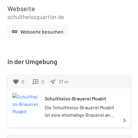
Webseite
schultheissquartier.de
link
Webseite besuchen
In der Umgebung
favorite
0
0
near_me
37
m
reviews
Schultheiss-Brauerei Moabit
Die Schultheiss-Brauerei Moabit
ist eine ehemalige Brauerei an
navigate_next
der Turmstraße in Berlin-Moabit,
in der Nähe des kleinen
Tiergarten und des U-Bahnhof