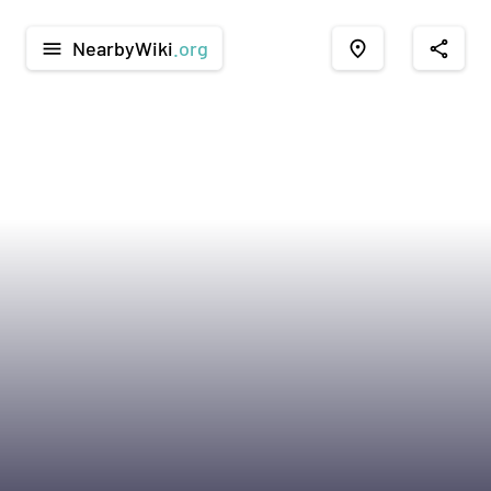
NearbyWiki
.org
menu
place
share