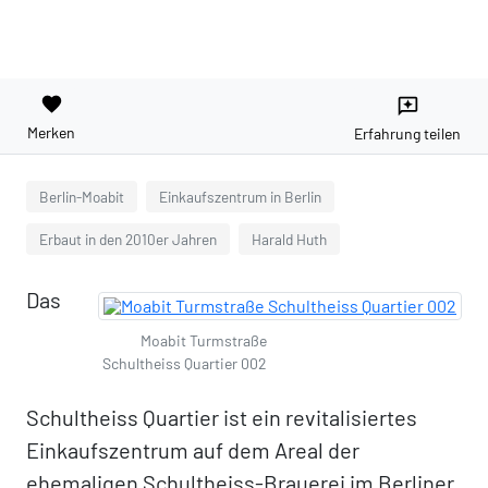
favorite
reviews
Merken
Erfahrung teilen
Berlin-Moabit
Einkaufszentrum in Berlin
Erbaut in den 2010er Jahren
Harald Huth
Das
Moabit Turmstraße
Schultheiss Quartier 002
Schultheiss Quartier ist ein revitalisiertes
Einkaufszentrum auf dem Areal der
ehemaligen Schultheiss-Brauerei im Berliner