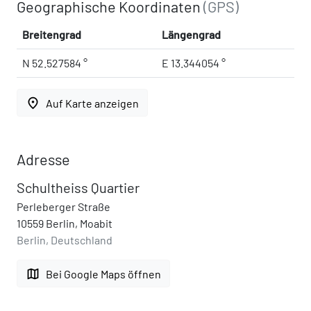
Geographische Koordinaten
(GPS)
Breitengrad
Längengrad
N 52.527584 °
E 13.344054 °
place
Auf Karte anzeigen
Adresse
Schultheiss Quartier
Perleberger Straße
10559 Berlin, Moabit
Berlin, Deutschland
map
Bei Google Maps öffnen