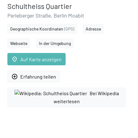
Schultheiss Quartier
Perleberger Straße, Berlin Moabit
Geographische Koordinaten
(GPS)
Adresse
Webseite
In der Umgebung
place
Auf Karte anzeigen
add_circle_outline
Erfahrung teilen
Bei Wikipedia
weiterlesen