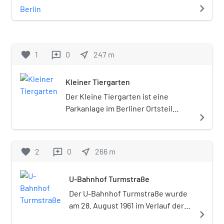
Berlin. Die Behörde übernimmt
navigate_next
Massagestudio genutzt.
Aufgaben aus den Bereichen
Gesundheitswesen, Versorgung
und Sozialdienste und ist der
Senatsverwaltung für
favorite
1
0
near_me
247
m
reviews
Integrations, Arbeit und Soziales
nachgeordnet.
Kleiner Tiergarten
Der Kleine Tiergarten ist eine
Parkanlage im Berliner Ortsteil
navigate_next
Moabit im Bezirk Mitte.
favorite
2
0
near_me
266
m
reviews
U-Bahnhof Turmstraße
Der U-Bahnhof Turmstraße wurde
am 28. August 1961 im Verlauf der
navigate_next
Berliner U-Bahn-Linie U9 eröffnet.