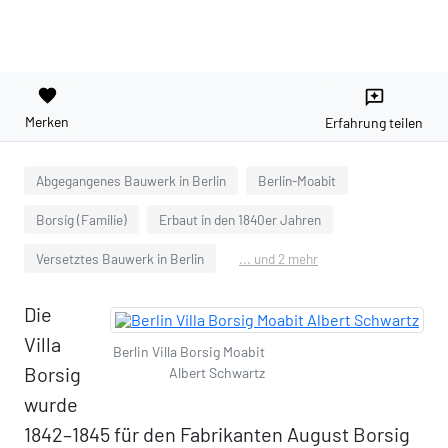
favorite
reviews
Merken
Erfahrung teilen
Abgegangenes Bauwerk in Berlin
Berlin-Moabit
Borsig (Familie)
Erbaut in den 1840er Jahren
Versetztes Bauwerk in Berlin
... und 2 mehr
Die
Villa
Berlin Villa Borsig Moabit
Borsig
Albert Schwartz
wurde
1842–1845 für den Fabrikanten August Borsig