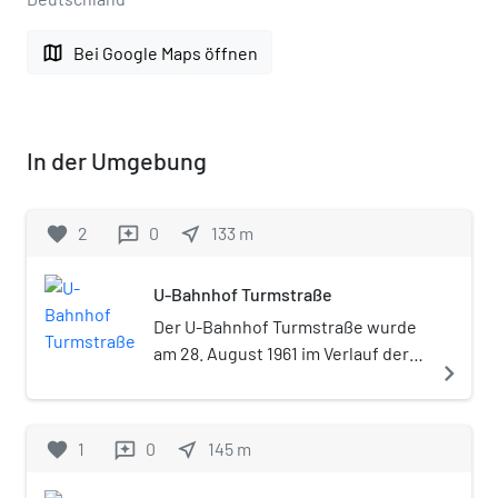
map
Bei Google Maps öffnen
In der Umgebung
favorite
2
0
near_me
133
m
reviews
U-Bahnhof Turmstraße
Der U-Bahnhof Turmstraße wurde
am 28. August 1961 im Verlauf der
navigate_next
Berliner U-Bahn-Linie U9 eröffnet.
Im Bahnhofsverzeichnis der BVG
trägt der Bahnhof die Bezeichnung
favorite
1
0
near_me
145
m
reviews
Tm. Beim Bau des Bahnhofs ist die
Erweiterungsmöglichkeit zum