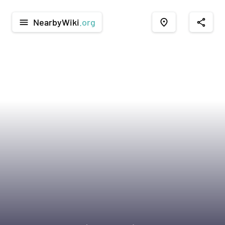
NearbyWiki
.org
menu
place
share