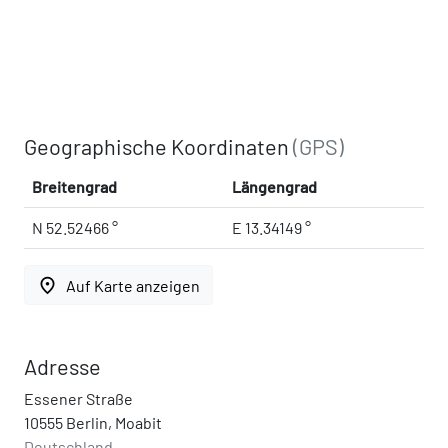
Geographische Koordinaten
(GPS)
Breitengrad
Längengrad
N 52.52466 °
E 13.34149 °
place
Auf Karte anzeigen
Adresse
Essener Straße
10555 Berlin, Moabit
Deutschland