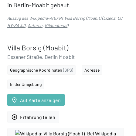
in Berlin-Moabit gebaut.
Auszug des Wikipedia-Artikels
Villa Borsig (Moabit)
(Lizenz:
CC
BY-SA 3.0
,
Autoren
,
Bildmaterial
).
Villa Borsig (Moabit)
Essener Straße, Berlin Moabit
Geographische Koordinaten
(GPS)
Adresse
In der Umgebung
place
Auf Karte anzeigen
add_circle_outline
Erfahrung teilen
Bei Wikipedia