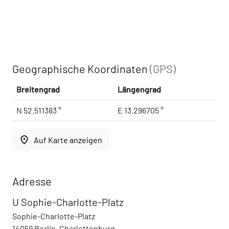
Geographische Koordinaten
(GPS)
Breitengrad
Längengrad
N 52.511383 °
E 13.296705 °
place
Auf Karte anzeigen
Adresse
U Sophie-Charlotte-Platz
Sophie-Charlotte-Platz
14059 Berlin, Charlottenburg