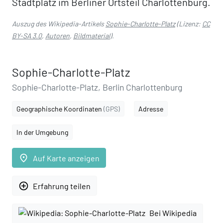
Stadtplatz im Berliner Ortsteil Charlottenburg.
Auszug des Wikipedia-Artikels
Sophie-Charlotte-Platz
(Lizenz:
CC
BY-SA 3.0
,
Autoren
,
Bildmaterial
).
Sophie-Charlotte-Platz
Sophie-Charlotte-Platz, Berlin Charlottenburg
Geographische Koordinaten
(GPS)
Adresse
In der Umgebung
place
Auf Karte anzeigen
add_circle_outline
Erfahrung teilen
Bei Wikipedia