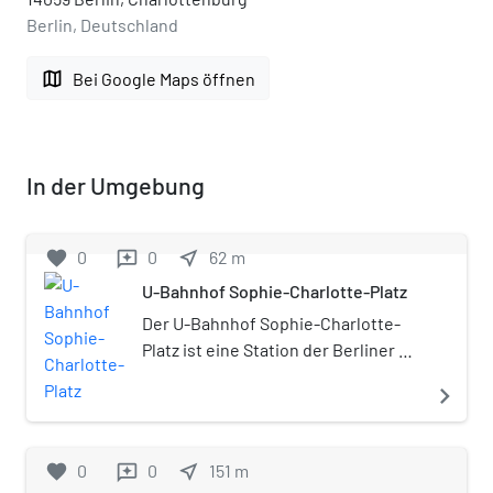
Berlin, Deutschland
map
Bei Google Maps öffnen
In der Umgebung
favorite
0
0
near_me
62
m
reviews
U-Bahnhof Sophie-Charlotte-Platz
Der U-Bahnhof Sophie-Charlotte-
Platz ist eine Station der Berliner U-
Bahn-Linie U2. Der Bahnhof
navigate_next
befindet sich unter dem
Kaiserdamm und südlich des nach
Sophie Charlotte von Hannover
favorite
0
0
near_me
151
m
reviews
benannten Platzes im Ortsteil