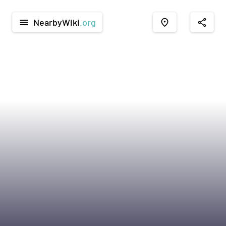
NearbyWiki
.org
menu
place
share