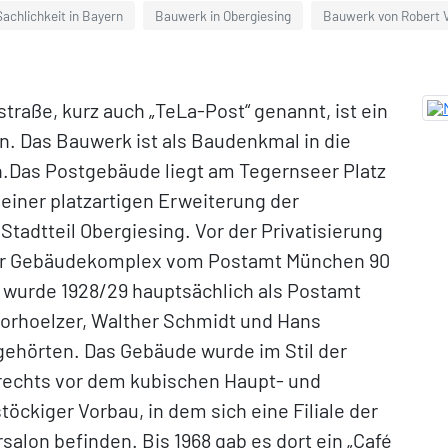
achlichkeit in Bayern
Bauwerk in Obergiesing
Bauwerk von Robert V
raße, kurz auch „TeLa-Post“ genannt, ist ein
. Das Bauwerk ist als Baudenkmal in die
.Das Postgebäude liegt am Tegernseer Platz
 einer platzartigen Erweiterung der
adtteil Obergiesing. Vor der Privatisierung
er Gebäudekomplex vom Postamt München 90
 wurde 1928/29 hauptsächlich als Postamt
Vorhoelzer, Walther Schmidt und Hans
gehörten. Das Gebäude wurde im Stil der
 rechts vor dem kubischen Haupt- und
öckiger Vorbau, in dem sich eine Filiale der
alon befinden. Bis 1968 gab es dort ein „Café