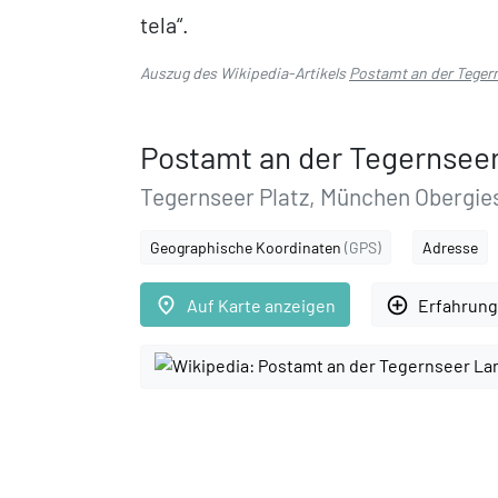
tela“.
Auszug des Wikipedia-Artikels
Postamt an der Teger
Postamt an der Tegernsee
Tegernseer Platz, München Obergie
Geographische Koordinaten
(GPS)
Adresse
place
add_circle_outline
Auf Karte anzeigen
Erfahrung