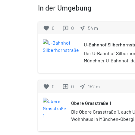
In der Umgebung
favorite
0
0
near_me
54
m
reviews
U-Bahnhof Silberhornst
Der U-Bahnhof Silberhor
Münchner U-Bahnhof, de
eröffnet wurde. Er wird 
dem 12. Dezember 2011 
Verstärkungslinie U7, die
favorite
0
0
near_me
152
m
reviews
Hauptverkehrszeit fährt
besitzt keine Säulen und
Obere Grasstraße 1
frühesten säulenlosen 
Hintergleiswände wurde
Die Obere Grasstraße 1, auch 
Wandpaneelen verkleidet
Wohnhaus in München-Obergie
Isarkiesel-Kunststeinen
unter der Denkmalnummer D-1
freitragende Decke mit 
Baudenkmal in die Bayerische