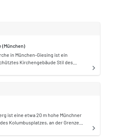
e (München)
rche in München-Giesing ist ein
hütztes Kirchengebäude Stil des
navigate_next
in der Martin-Luther-Straße 4 am
rg in Obergiesing. Sie ist die Pfarrkirche
isch-lutherischen Kirchengemeinde, die
0 Mitgliedern eine der größten
en Gemeinden der Landeshauptstadt
erg ist eine etwa 20 m hohe Münchner
 des Kolumbusplatzes, an der Grenze
navigate_next
esing und Untergiesing. Auch die etwa
ute vierspurige Straße, die diese