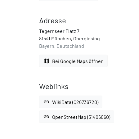
Adresse
Tegernseer Platz 7
81541 München, Obergiesing
Bayern, Deutschland
map
Bei Google Maps öffnen
Weblinks
link
WikiData (Q26736720)
link
OpenStreetMap (51406060)