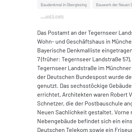
Baudenkmal in Obergiesing
Bauwerk der Neuen S
... und 5 mehr
Das Postamt an der Tegernseer Landst
Wohn- und Geschäftshaus in München
Bayerische Denkmalliste eingetragen
7 (früher: Tegernseer Landstraße 57),
Tegernseer Landstraße im Münchner St
der Deutschen Bundespost wurde d
genutzt. Das sechsstöckige Gebäude
errichtet, Architekten waren Robert 
Schnetzer, die der Postbauschule an
Neuen Sachlichkeit gestaltet. Vorne
Nebengebäude befindet sich ein einst
Deutschen Telekom sowie ein Friseurs