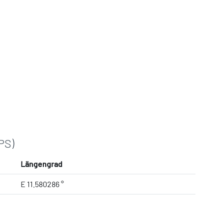
PS)
Längengrad
E 11.580286 °