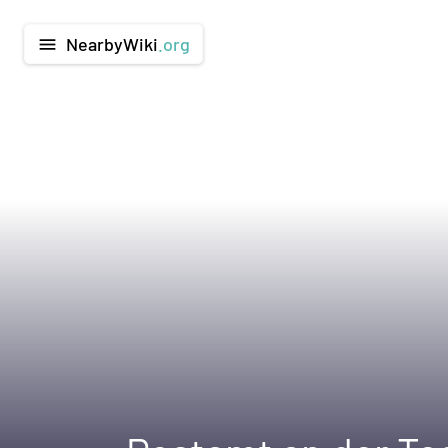
NearbyWiki
.org
menu