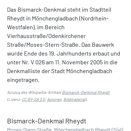
Das Bismarck-Denkmal steht im Stadtteil
Rheydt in Mönchengladbach (Nordrhein-
Westfalen), im Bereich
Vierhausstraße/Odenkirchener
Straße/Moses-Stern-Straße. Das Bauwerk
wurde Ende des 19. Jahrhunderts erbaut und
unter Nr. V 026 am 11. November 2005 in die
Denkmalliste der Stadt Mönchengladbach
eingetragen.
Auszug des Wikipedia-Artikels
Bismarck-Denkmal Rheydt
(Lizenz:
CC BY-SA 3.0
,
Autoren
,
Bildmaterial
).
Bismarck-Denkmal Rheydt
Moses-Stern-Straße, Mönchengladbach Rheydt (Süd)