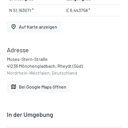
N 51.163071 °
E 6.443758 °
place
Auf Karte anzeigen
Adresse
Moses-Stern-Straße
41236 Mönchengladbach, Rheydt (Süd)
Nordrhein-Westfalen, Deutschland
map
Bei Google Maps öffnen
In der Umgebung