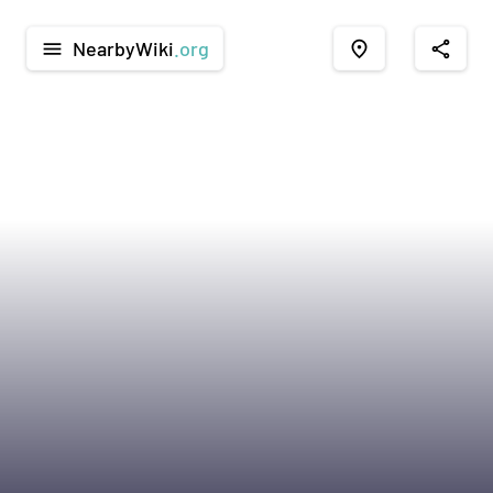
NearbyWiki
.org
menu
place
share