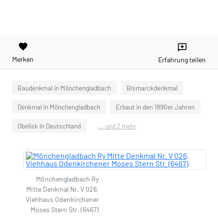
favorite
reviews
Merken
Erfahrung teilen
Baudenkmal in Mönchengladbach
Bismarckdenkmal
Denkmal in Mönchengladbach
Erbaut in den 1890er Jahren
Obelisk in Deutschland
... und 2 mehr
Mönchengladbach Ry
Mitte Denkmal Nr. V 026,
Viehhaus Odenkirchener
Moses Stern Str. (6467)