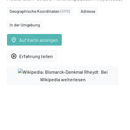
Geographische Koordinaten
(GPS)
Adresse
In der Umgebung
place
Auf Karte anzeigen
add_circle_outline
Erfahrung teilen
Bei
Wikipedia weiterlesen