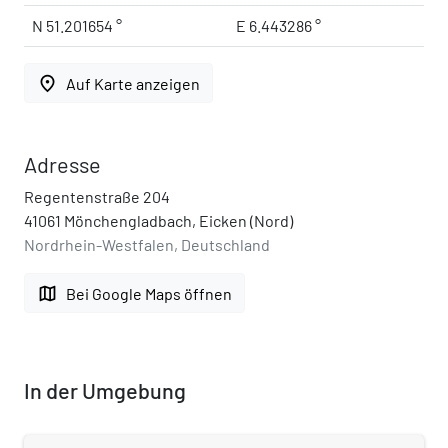
N 51.201654 °
E 6.443286 °
place
Auf Karte anzeigen
Adresse
Regentenstraße 204
41061 Mönchengladbach, Eicken (Nord)
Nordrhein-Westfalen, Deutschland
map
Bei Google Maps öffnen
In der Umgebung