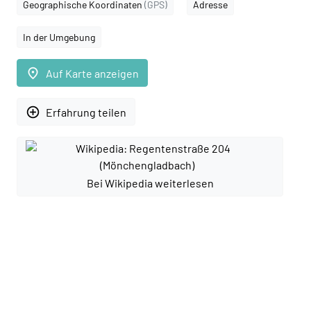
Geographische Koordinaten
(GPS)
Adresse
In der Umgebung
place
Auf Karte anzeigen
add_circle_outline
Erfahrung teilen
Bei Wikipedia weiterlesen