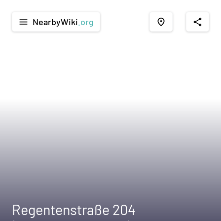
NearbyWiki
.org
menu
place
share
Regentenstraße 204