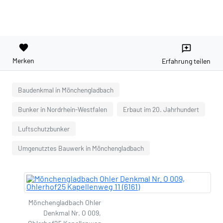
favorite
reviews
Merken
Erfahrung teilen
Baudenkmal in Mönchengladbach
Bunker in Nordrhein-Westfalen
Erbaut im 20. Jahrhundert
Luftschutzbunker
Umgenutztes Bauwerk in Mönchengladbach
Mönchengladbach Ohler
Denkmal Nr. O 009,