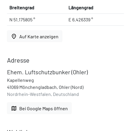
Breitengrad
Längengrad
N 51.175805 °
E 6.426339 °
place
Auf Karte anzeigen
Adresse
Ehem. Luftschutzbunker (Ohler)
Kapellenweg
41069 Mönchengladbach, Ohler (Nord)
Nordrhein-Westfalen, Deutschland
map
Bei Google Maps öffnen