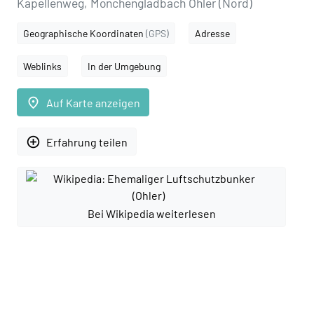
Kapellenweg, Mönchengladbach Ohler (Nord)
Geographische Koordinaten
(GPS)
Adresse
Weblinks
In der Umgebung
place
Auf Karte anzeigen
add_circle_outline
Erfahrung teilen
Bei Wikipedia weiterlesen