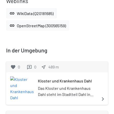
Weblinks
link
WikiData (Q20181685)
link
OpenStreetMap (300565159)
In der Umgebung
favorite
0
0
near_me
489
m
reviews
Kloster und Krankenhaus Dahl
Das Kloster und Krankenhaus
Dahl steht im Stadtteil Dahl in
navigate_next
Mönchengladbach (Nordrhein-
Westfalen), Kamillianerstraße 42.
Das Kloster und Krankenhaus der