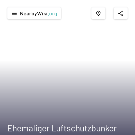
NearbyWiki
.org
menu
place
share
Ehemaliger Luftschutzbunker