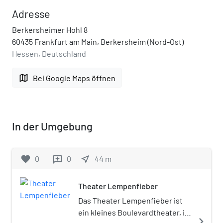
Adresse
Berkersheimer Hohl 8
60435 Frankfurt am Main, Berkersheim (Nord-Ost)
Hessen, Deutschland
map
Bei Google Maps öffnen
In der Umgebung
favorite
0
0
near_me
44
m
reviews
Theater Lempenfieber
Das Theater Lempenfieber ist
ein kleines Boulevardtheater, in
navigate_next