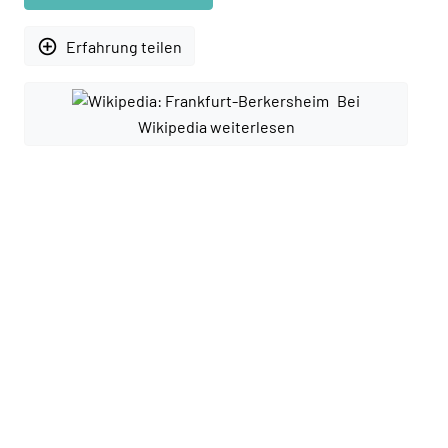
add_circle_outline
Erfahrung teilen
Bei
Wikipedia weiterlesen