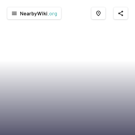
NearbyWiki
.org
menu
place
share