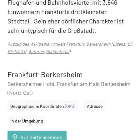
Flughafen und Bahnhofsviertel mit 3.846
Einwohnern Frankfurts drittkleinster
Stadtteil. Sein eher dörflicher Charakter ist
sehr untypisch für die Großstadt.
Auszug des Wikipedia-Artikels
Frankfurt-Berkersheim
(Lizenz:
CC
BY-SA 3.0
,
Autoren
,
Bildmaterial
).
Frankfurt-Berkersheim
Berkersheimer Hohl, Frankfurt am Main Berkersheim
(Nord-Ost)
Geographische Koordinaten
(GPS)
Adresse
In der Umgebung
place
Auf Karte anzeigen