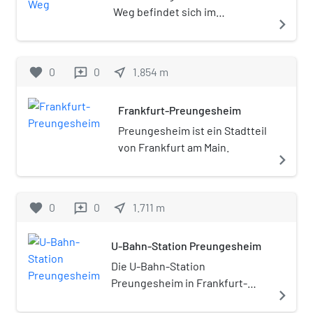
Weg befindet sich im
navigate_next
Frankfurter Stadtteil
Frankfurter Berg und wird
begrenzt durch die Homburger
favorite
0
0
near_me
1.854
m
reviews
Landstraße im Westen, die
Main-Weser-Bahn im Norden,
Frankfurt-Preungesheim
den Berkersheimer Weg im
Süden und die
Preungesheim ist ein Stadtteil
Wiesenlandschaft des
von Frankfurt am Main.
navigate_next
Niddatals im Osten. Der
westlich der Homburger
Landstraße bebaute Bereich
favorite
0
0
near_me
1.711
m
reviews
wird als Siedlung Frankfurter
Berg bezeichnet.
U-Bahn-Station Preungesheim
Die U-Bahn-Station
Preungesheim in Frankfurt-
navigate_next
Preungesheim ist seit 1977 die