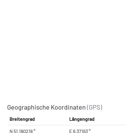
Geographische Koordinaten
(GPS)
Breitengrad
Längengrad
N 51.180218 °
E 6.37163 °