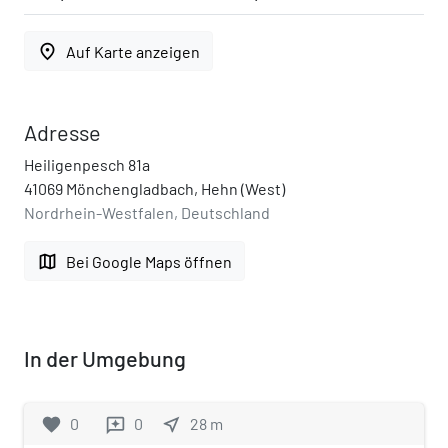
place
Auf Karte anzeigen
Adresse
Heiligenpesch 81a
41069 Mönchengladbach, Hehn (West)
Nordrhein-Westfalen, Deutschland
map
Bei Google Maps öffnen
In der Umgebung
favorite
0
0
near_me
28
m
reviews