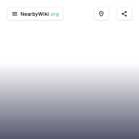
NearbyWiki
.org
menu
place
share