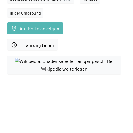
In der Umgebung
place
Auf Karte anzeigen
add_circle_outline
Erfahrung teilen
Bei
Wikipedia weiterlesen