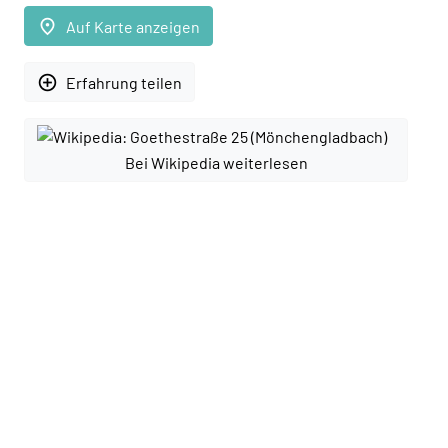
place
Auf Karte anzeigen
add_circle_outline
Erfahrung teilen
Bei Wikipedia weiterlesen