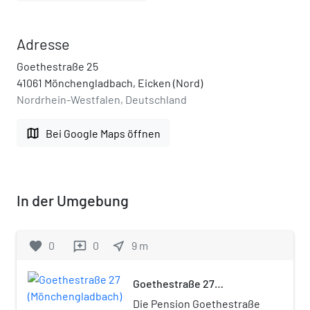
Adresse
Goethestraße 25
41061 Mönchengladbach, Eicken (Nord)
Nordrhein-Westfalen, Deutschland
map
Bei Google Maps öffnen
In der Umgebung
favorite
0
0
near_me
9
m
reviews
Goethestraße 27
(Mönchengladbach)
Die Pension Goethestraße