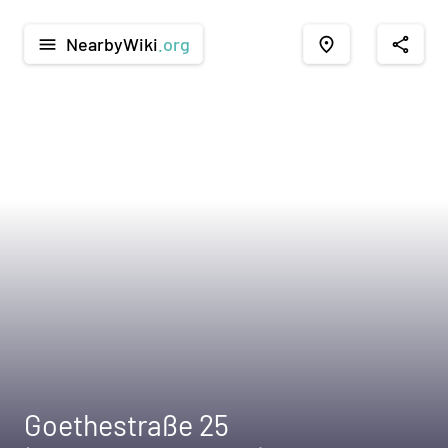
NearbyWiki
.org
menu
place
share
Goethestraße 25