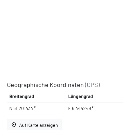
Geographische Koordinaten
(GPS)
Breitengrad
Längengrad
N 51.201434 °
E 6.444249 °
place
Auf Karte anzeigen