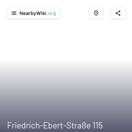
NearbyWiki
.org
menu
place
share
Friedrich-Ebert-Straße 115