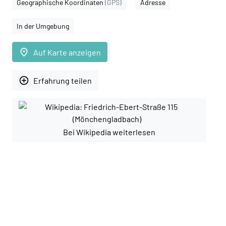
Geographische Koordinaten
(GPS)
Adresse
In der Umgebung
place
Auf Karte anzeigen
add_circle_outline
Erfahrung teilen
Bei Wikipedia weiterlesen