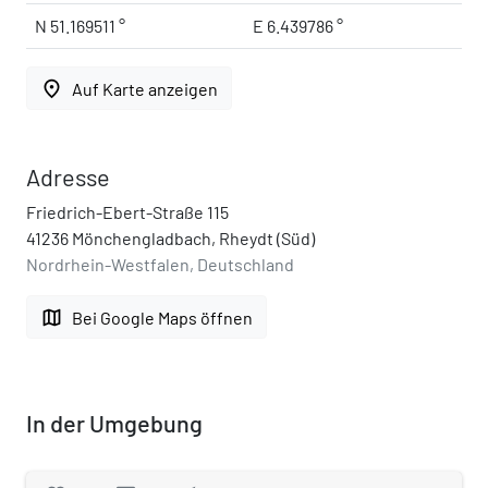
N 51.169511 °
E 6.439786 °
place
Auf Karte anzeigen
Adresse
Friedrich-Ebert-Straße 115
41236 Mönchengladbach, Rheydt (Süd)
Nordrhein-Westfalen, Deutschland
map
Bei Google Maps öffnen
In der Umgebung