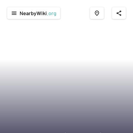
NearbyWiki
.org
menu
place
share