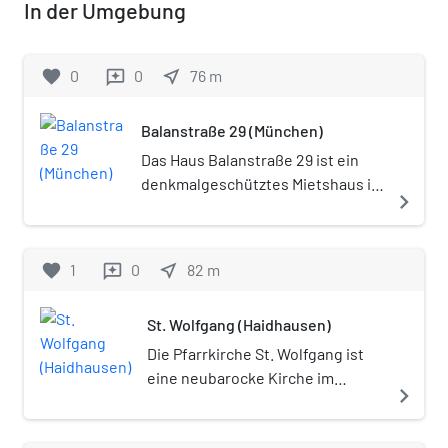
In der Umgebung
favorite
0
0
near_me
76
m
reviews
Balanstraße 29 (München)
Das Haus Balanstraße 29 ist ein
denkmalgeschütztes Mietshaus im
navigate_next
Münchner Stadtteil Haidhausen.
Der neubarocke Bau mit Erker und
Stuckdekor wurde um 1890/1900
favorite
1
0
near_me
82
m
reviews
errichtet.
St. Wolfgang (Haidhausen)
Die Pfarrkirche St. Wolfgang ist
eine neubarocke Kirche im
navigate_next
Münchner Stadtteil Haidhausen
am St.-Wolfgangs-Platz.