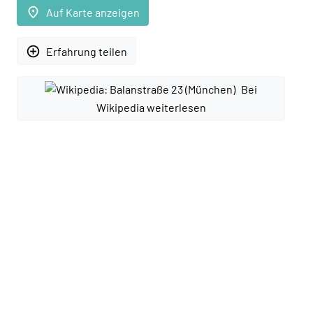
place
Auf Karte anzeigen
add_circle_outline
Erfahrung teilen
Bei
Wikipedia weiterlesen