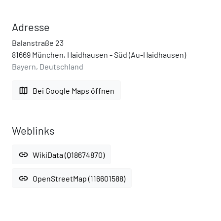
Adresse
Balanstraße 23
81669 München, Haidhausen - Süd (Au-Haidhausen)
Bayern, Deutschland
map
Bei Google Maps öffnen
Weblinks
link
WikiData (Q18674870)
link
OpenStreetMap (116601588)