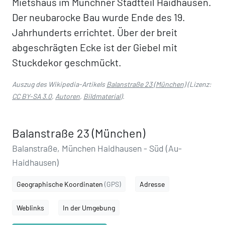
Mietshaus im Münchner Stadtteil Haidhausen.
Der neubarocke Bau wurde Ende des 19.
Jahrhunderts errichtet. Über der breit
abgeschrägten Ecke ist der Giebel mit
Stuckdekor geschmückt.
Auszug des Wikipedia-Artikels
Balanstraße 23 (München)
(Lizenz:
CC BY-SA 3.0
,
Autoren
,
Bildmaterial
).
Balanstraße 23 (München)
Balanstraße, München Haidhausen - Süd (Au-
Haidhausen)
Geographische Koordinaten
(GPS)
Adresse
Weblinks
In der Umgebung