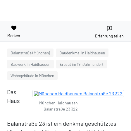
favorite
reviews
Merken
Erfahrung teilen
Balanstraße (München)
Baudenkmal in Haidhausen
Bauwerk in Haidhausen
Erbaut im 19. Jahrhundert
Wohngebäude in München
Das
Haus
München Haidhausen
Balanstraße 23 322
Balanstraße 23 ist ein denkmalgeschütztes