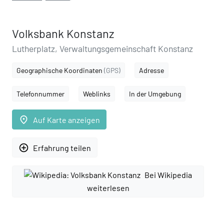
Volksbank Konstanz
Lutherplatz, Verwaltungsgemeinschaft Konstanz
Geographische Koordinaten
(GPS)
Adresse
Telefonnummer
Weblinks
In der Umgebung
place
Auf Karte anzeigen
add_circle_outline
Erfahrung teilen
Bei Wikipedia
weiterlesen