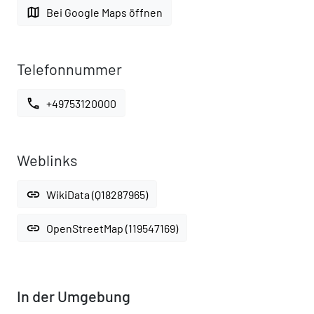
map
Bei Google Maps öffnen
Telefonnummer
call
+49753120000
Weblinks
link
WikiData (Q18287965)
link
OpenStreetMap (119547169)
In der Umgebung