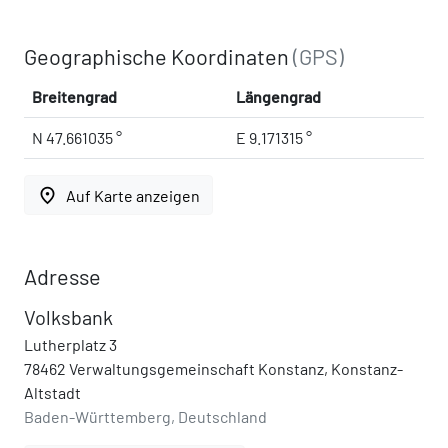
Geographische Koordinaten
(GPS)
Breitengrad
Längengrad
N 47.661035 °
E 9.171315 °
place
Auf Karte anzeigen
Adresse
Volksbank
Lutherplatz 3
78462 Verwaltungsgemeinschaft Konstanz, Konstanz-
Altstadt
Baden-Württemberg, Deutschland