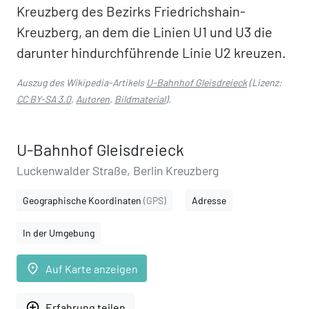
Kreuzberg des Bezirks Friedrichshain-
Kreuzberg, an dem die Linien U1 und U3 die
darunter hindurchführende Linie U2 kreuzen.
Auszug des Wikipedia-Artikels
U-Bahnhof Gleisdreieck
(Lizenz:
CC BY-SA 3.0
,
Autoren
,
Bildmaterial
).
U-Bahnhof Gleisdreieck
Luckenwalder Straße, Berlin Kreuzberg
Geographische Koordinaten
(GPS)
Adresse
In der Umgebung
place
Auf Karte anzeigen
add_circle_outline
Erfahrung teilen