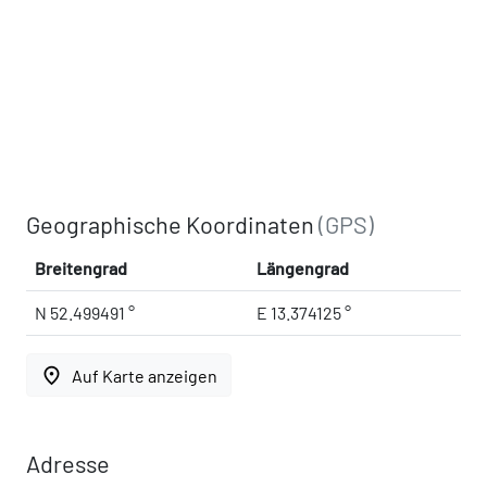
Geographische Koordinaten
(GPS)
Breitengrad
Längengrad
N 52.499491 °
E 13.374125 °
place
Auf Karte anzeigen
Adresse