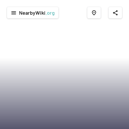
NearbyWiki
.org
menu
place
share