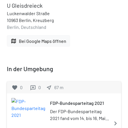
U Gleisdreieck
Luckenwalder Straße
10963 Berlin, Kreuzberg
Berlin, Deutschland
map
Bei Google Maps öffnen
In der Umgebung
favorite
0
0
near_me
67
m
reviews
FDP-Bundesparteitag 2021
Der FDP-Bundesparteitag
2021 fand vom 14. bis 16. Mai
navigate_next
2021 im Messezentrum