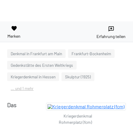
favorite
reviews
Merken
Erfahrung teilen
Denkmal in Frankfurt am Main
Frankfurt-Bockenheim
Gedenkstätte des Ersten Weltkriegs
Kriegerdenkmal in Hessen
Skulptur (1925)
... und 1 mehr
Das
Kriegerdenkmal
Rohmerplatz (fcm)