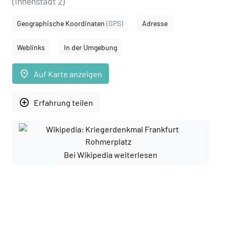
(Innenstadt 2)
Geographische Koordinaten
(GPS)
Adresse
Weblinks
In der Umgebung
place
Auf Karte anzeigen
add_circle_outline
Erfahrung teilen
Bei Wikipedia weiterlesen