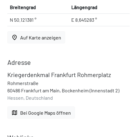
Breitengrad
Längengrad
N 50.121381 °
E 8.645283 °
place
Auf Karte anzeigen
Adresse
Kriegerdenkmal Frankfurt Rohmerplatz
Rohmerstraße
60486 Frankfurt am Main, Bockenheim (Innenstadt 2)
Hessen, Deutschland
map
Bei Google Maps öffnen