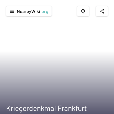
NearbyWiki
.org
menu
place
share
Kriegerdenkmal Frankfurt