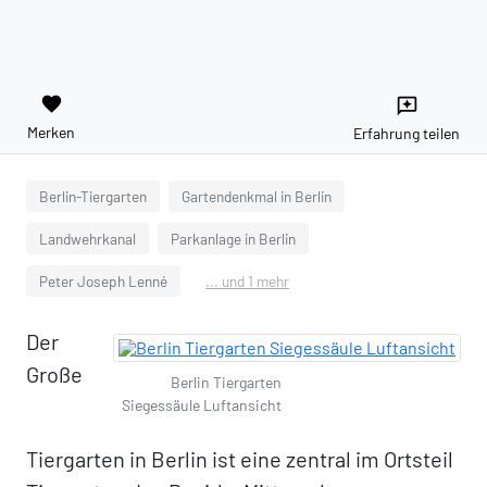
favorite
reviews
Merken
Erfahrung teilen
Berlin-Tiergarten
Gartendenkmal in Berlin
Landwehrkanal
Parkanlage in Berlin
Peter Joseph Lenné
... und 1 mehr
Der
Große
Berlin Tiergarten
Siegessäule Luftansicht
Tiergarten in Berlin ist eine zentral im Ortsteil