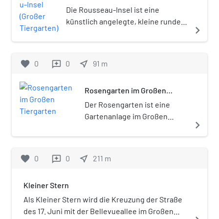
Die Rousseau-Insel ist eine
künstlich angelegte, kleine runde
navigate_next
Insel in einem Wasserzug des
Großen Tiergartens in Berlin. Sie
trägt ihren Namen zu Ehren des
favorite
0
0
near_me
91
m
reviews
französisch-schweizerischen
Philosophen, Schriftstellers und
Rosengarten im Großen
Pädagogen Jean-Jacques
Tiergarten
Rousseau, dem auch eine auf dem
Der Rosengarten ist eine
Eiland errichtete,
Gartenanlage im Großen
navigate_next
denkmalgeschützte Säule
Tiergarten in Berlin.
gewidmet ist.
favorite
0
0
near_me
211
m
reviews
Kleiner Stern
Als Kleiner Stern wird die Kreuzung der Straße
des 17. Juni mit der Bellevueallee im Großen