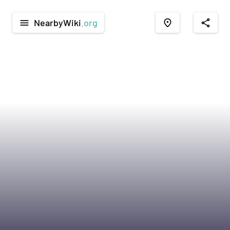
NearbyWiki
.org
menu
place
share