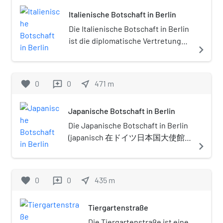
Italienische Botschaft in Berlin
Die Italienische Botschaft in Berlin
ist die diplomatische Vertretung
navigate_next
Italiens in Deutschland. Sie
befindet sich in der
Hiroshimastraße 1 im Berliner
favorite
0
0
near_me
471
m
reviews
Ortsteil Tiergarten des Bezirks
Mitte im Botschaftsviertel
Japanische Botschaft in Berlin
(westlicher Teil des
Tiergartenviertels).
Die Japanische Botschaft in Berlin
(japanisch 在ドイツ日本国大使館)
navigate_next
ist die diplomatische Vertretung
Japans in Deutschland. Sie
befindet sich im Botschaftsviertel
favorite
0
0
near_me
435
m
reviews
an der Ecke Hiroshima- /
Tiergartenstraße im Berliner
Tiergartenstraße
Ortsteil Tiergarten. Botschafter ist
seit dem 7. Dezember 2020
Die Tiergartenstraße ist eine