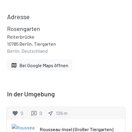
Adresse
Rosengarten
Reiterbrücke
10785 Berlin, Tiergarten
Berlin, Deutschland
map
Bei Google Maps öffnen
In der Umgebung
favorite
0
0
near_me
126
m
reviews
Rousseau-Insel (Großer Tiergarten)