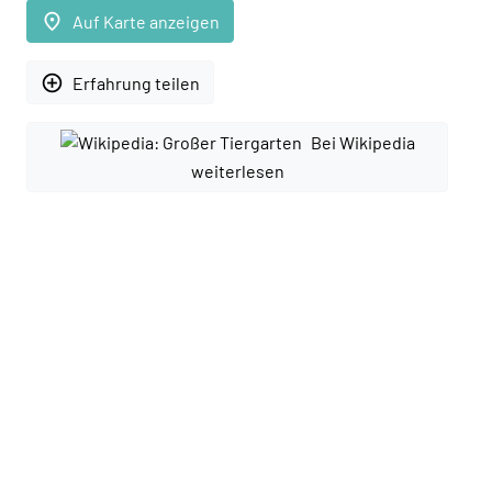
place
Auf Karte anzeigen
add_circle_outline
Erfahrung teilen
Bei Wikipedia
weiterlesen