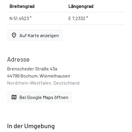
Breitengrad
Längengrad
N 51.4523 °
E 7.2332 °
place
Auf Karte anzeigen
Adresse
Brenscheder Straße 43a
44799 Bochum, Wiemelhausen
Nordrhein-Westfalen, Deutschland
map
Bei Google Maps öffnen
In der Umgebung