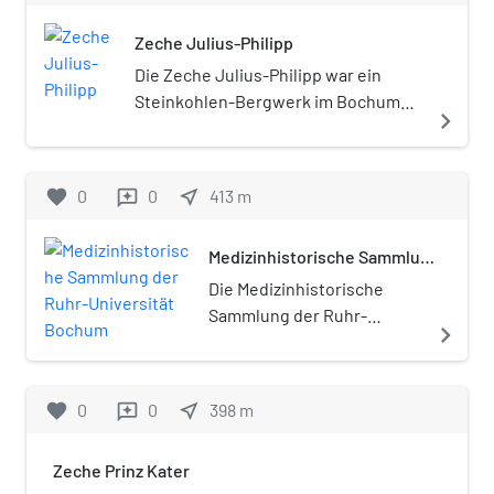
Zeche Julius-Philipp
Die Zeche Julius-Philipp war ein
Steinkohlen-Bergwerk im Bochumer
navigate_next
Stadtteil Wiemelhausen.
favorite
0
0
near_me
413
m
reviews
Medizinhistorische Sammlung
der Ruhr-Universität Bochum
Die Medizinhistorische
Sammlung der Ruhr-
navigate_next
Universität Bochum ist eine
Sammlung von mehr als
10.000 Instrumenten und
favorite
0
0
near_me
398
m
reviews
Großgeräten aus allen
Fachbereichen der Medizin.
Zeche Prinz Kater
Sie ist in einem alten