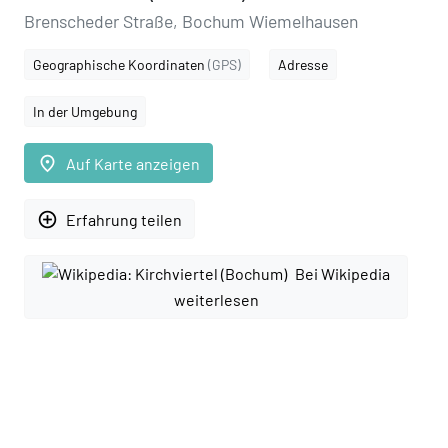
Brenscheder Straße, Bochum Wiemelhausen
Geographische Koordinaten
(GPS)
Adresse
In der Umgebung
place
Auf Karte anzeigen
add_circle_outline
Erfahrung teilen
Bei Wikipedia
weiterlesen