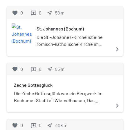
favorite
0
0
near_me
58
m
reviews
St. Johannes (Bochum)
Die St.-Johannes-Kirche ist eine
römisch-katholische Kirche im
navigate_next
Kirchviertel, Stadtteil
Wiemelhausen von Bochum. Sie
wurde 1886–87 nach Plänen von
favorite
0
0
near_me
85
m
reviews
Hermann Wielers erbaut und am 15.
September 1887 geweiht.
Zeche Gottesglück
Die Zeche Gottesglück war ein Bergwerk im
Bochumer Stadtteil Wiemelhausen. Das
navigate_next
Bergwerk war von 1762 bis 1792 in Betrieb.
favorite
0
0
near_me
408
m
reviews