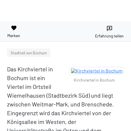
favorite
reviews
Merken
Erfahrung teilen
Stadtteil von Bochum
Das Kirchviertel in
Bochum ist ein
Kirchviertel in Bochum
Viertel im Ortsteil
Wiemelhausen (Stadtbezirk Süd) und liegt
zwischen Weitmar-Mark, und Brenschede.
Eingegrenzt wird das Kirchviertel von der
Königsallee im Westen, der
Universitätsstraße im Osten und dem