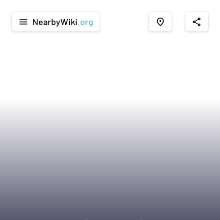
NearbyWiki
.org
menu
place
share