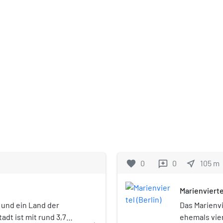
favorite
0
0
near_me
105
m
reviews
Marienvierte
dt und ein Land der
Das Marienv
dt ist mit rund 3,7
ehemals vier