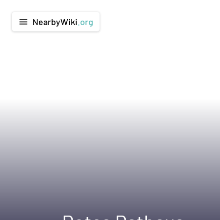
NearbyWiki
.org
menu