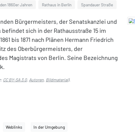
 den 1860er Jahren
Rathaus in Berlin
Spandauer Straße
renden Bürgermeisters, der Senatskanzlei und
 befindet sich in der Rathausstraße 15 im
n 1861 bis 1871 nach Plänen Hermann Friedrich
tz des Oberbürgermeisters, der
s Magistrats von Berlin. Seine Bezeichnung
k.
z:
CC BY-SA 3.0
,
Autoren
,
Bildmaterial
).
Weblinks
In der Umgebung