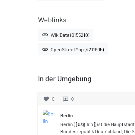
Weblinks
link
WikiData (Q155210)
link
OpenStreetMap (4211905)
In der Umgebung
favorite
0
0
reviews
Berlin
Berlin ( [bɛɐ̯ˈliːn]) ist die Hauptsta
Bundesrepublik Deutschland. Die Sta