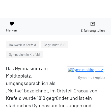
favorite
reviews
Merken
Erfahrung teilen
Bauwerk in Krefeld
Gegründet 1819
Gymnasium in Krefeld
Das Gymnasium am
Moltkeplatz,
Gymn moltkeplatz
umgangssprachlich als
„Moltke“ bezeichnet, im Ortsteil Cracau von
Krefeld wurde 1819 gegründet und ist ein
städtisches Gymnasium für Jungen und