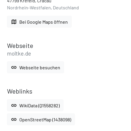
47799 Krefeld, Cracau
Nordrhein-Westfalen, Deutschland
map
Bei Google Maps öffnen
Webseite
moltke.de
link
Webseite besuchen
Weblinks
link
WikiData (Q1558282)
link
OpenStreetMap (1438098)