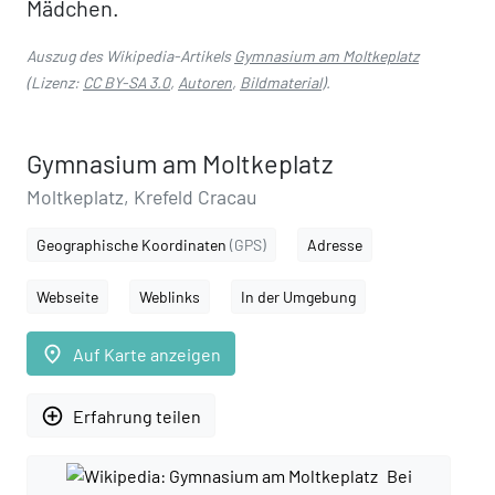
Mädchen.
Auszug des Wikipedia-Artikels
Gymnasium am Moltkeplatz
(Lizenz:
CC BY-SA 3.0
,
Autoren
,
Bildmaterial
).
Gymnasium am Moltkeplatz
Moltkeplatz, Krefeld Cracau
Geographische Koordinaten
(GPS)
Adresse
Webseite
Weblinks
In der Umgebung
place
Auf Karte anzeigen
add_circle_outline
Erfahrung teilen
Bei