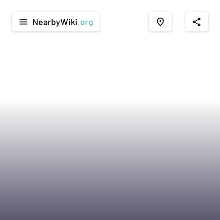
NearbyWiki
.org
menu
place
share