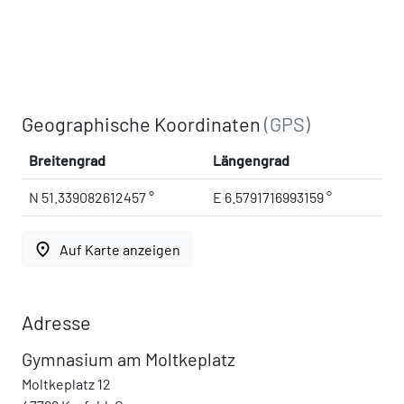
Geographische Koordinaten
(GPS)
Breitengrad
Längengrad
N 51.339082612457 °
E 6.5791716993159 °
place
Auf Karte anzeigen
Adresse
Gymnasium am Moltkeplatz
Moltkeplatz 12