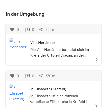
In der Umgebung
favorite
0
0
near_me
253
m
reviews
Villa Merländer
Die Villa Merländer befindet sich im
Krefelder Ortsteil Cracau, an der
navigate_next
Friedrich-Ebert-Straße 42.
favorite
0
0
near_me
530
m
reviews
St. Elisabeth (Krefeld)
St. Elisabeth ist eine römisch-
katholische Filialkirche in Krefeld in
navigate_next