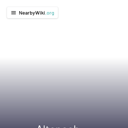
NearbyWiki
.org
menu