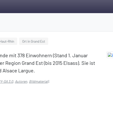
Haut-Rhin
Ort in Grand Est
nde mit 378 Einwohnern (Stand 1. Januar
 Region Grand Est (bis 2015 Elsass). Sie ist
 Alsace Largue.
Y-SA 3.0
,
Autoren
,
Bildmaterial
).