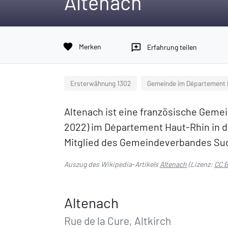
Altenach
favorite
Merken
reviews
Erfahrung teilen
Ersterwähnung 1302
Gemeinde im Département 
Altenach ist eine französische Gemei
2022) im Département Haut-Rhin in der
Mitglied des Gemeindeverbandes Sud
Auszug des Wikipedia-Artikels
Altenach
(Lizenz:
CC B
Altenach
Rue de la Cure, Altkirch