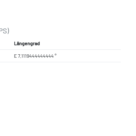
PS)
Längengrad
E 7.1119444444444 °