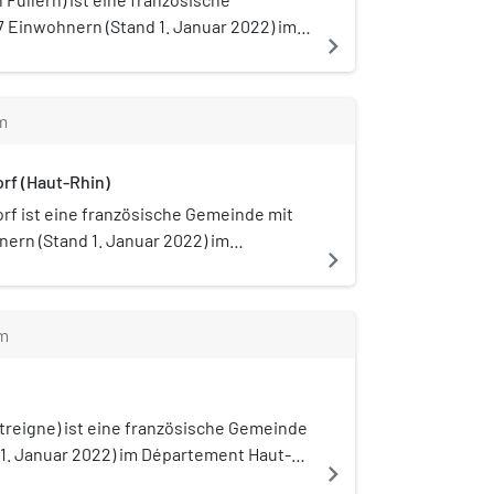
 Einwohnern (Stand 1. Januar 2022) im
navigate_next
-Rhin in der Region Grand Est (bis 2015
m
f (Haut-Rhin)
f ist eine französische Gemeinde mit
ern (Stand 1. Januar 2022) im
navigate_next
 Haut-Rhin in der Region Grand Est (bis
 und ist Mitglied des
rbandes Sud Alsace Largue.
m
treigne) ist eine französische Gemeinde
 1. Januar 2022) im Département Haut-
navigate_next
t (bis 2015 Elsass).