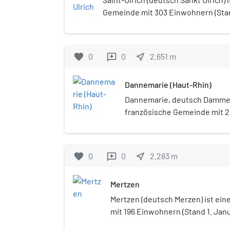
Gemeindewappen.
Gemeinde mit 303 Einwohnern (Stan
Département Haut-Rhin in der Regio
Elsass). Sie gehört zum Arrondisse
favorite
0
0
near_me
2.651
m
reviews
Dannemarie (Haut-Rhin)
Dannemarie, deutsch Dammerk
französische Gemeinde mit 
1. Januar 2022) im Départeme
Region Grand Est (bis 2015 El
Kanton Masevaux-Niederbruck
favorite
0
0
near_me
2.283
m
reviews
Gemeindeverbandes Sud Als
Mertzen
Mertzen (deutsch Merzen) ist ei
mit 196 Einwohnern (Stand 1. Jan
Département Haut-Rhin in der Reg