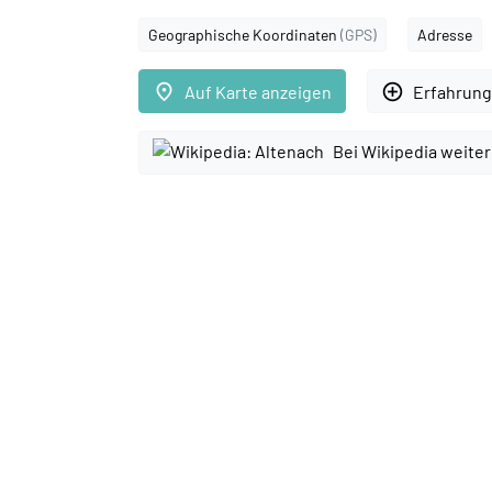
Geographische Koordinaten
(GPS)
Adresse
place
add_circle_outline
Auf Karte anzeigen
Erfahrung
Bei Wikipedia weite