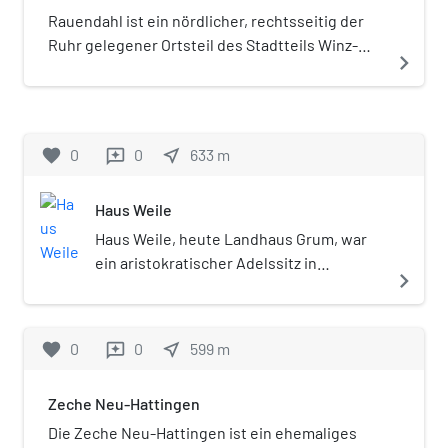
1867 wurden 2.000 Tonnen
Rauendahl ist ein nördlicher, rechtsseitig der
Steinkohle gefördert. Nach
Ruhr gelegener Ortsteil des Stadtteils Winz-
navigate_next
1888 kam die Berechtsame an
Baak von Hattingen im Ennepe-Ruhr-Kreis.
die Zeche Vereinigte
Dahlhauser Tiefbau. Das
Stollenmundloch ist heute
favorite
0
0
near_me
633
m
reviews
noch erhalten, jedoch
zugemauert.
Haus Weile
Haus Weile, heute Landhaus Grum, war
ein aristokratischer Adelssitz in
navigate_next
Hattingen am nördlichen Ufer der Ruhr.
Beim Haupthaus handelt es sich um ein
zweigeschossiges Gebäude aus
favorite
0
0
near_me
599
m
reviews
Bruchsteinen mit klassizistischen
Stilmerkmalen und einem
Zeche Neu-Hattingen
Krüppelwalmdach. Es wurde im 20.
Jahrhundert neu erbaut.
Die Zeche Neu-Hattingen ist ein ehemaliges