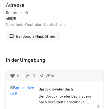
Adresse
Ruhrdeich 18
45525
Nordrhein-Westfalen, Deutschland
map
Bei Google Maps öffnen
In der Umgebung
favorite
0
0
near_me
85
m
reviews
Sprockhöveler Bach
Der Sprockhöveler Bach ist ein
nach der Stadt Sprockhövel
navigate_next
benannter, linker Nebenfluss