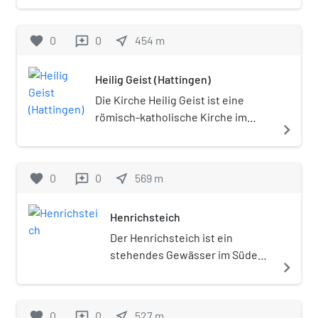
der unteren Ruhr, der nach
einem nach Norden und
favorite
0
0
near_me
454
m
reviews
Nordwesten gerichteten
Verlauf über das Stadtgebiet in
Heilig Geist (Hattingen)
Hattingen mündet.
Die Kirche Heilig Geist ist eine
römisch-katholische Kirche im
navigate_next
Ortsteil Rauendahl, Stadtteil Winz-
Baak in Hattingen. Sie zählt zur
Pfarrei St. Peter und Paul. Sie
favorite
0
0
near_me
569
m
reviews
wurde 1973 erbaut. Sie ist damit die
jüngste katholische Kirche
Henrichsteich
Hattingens. Ihre Gestaltung
orientiert sich an den
Der Henrichsteich ist ein
Reformgedanken des Zweiten
stehendes Gewässer im Süden
navigate_next
Vatikanischen Konzils. Der
des Geländes der stillgelegten
Zentralraum mit seinem
Henrichshütte in Hattingen,
Fächergrundriss ist ganz auf den
heute ein Gewerbe- und
favorite
0
0
near_me
527
m
reviews