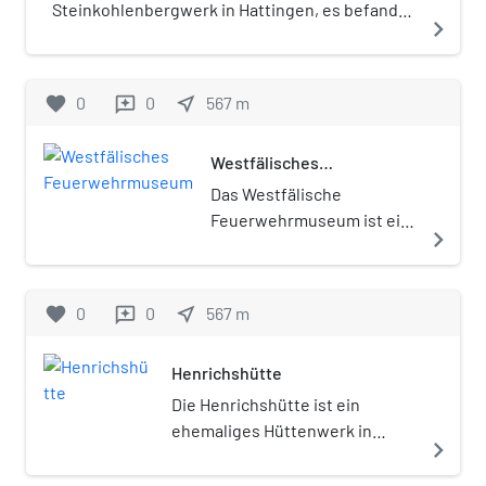
Steinkohlenbergwerk in Hattingen, es befand
navigate_next
sich nordöstlich vom Stadtzentrum. Das
Bergwerk war auch unter dem Namen Zeche
Neue Hattingen in Betrieb. Das Bergwerk
favorite
0
0
near_me
567
m
reviews
gehörte zum Bergrevier Dahlhausen.
Westfälisches
Feuerwehrmuseum
Das Westfälische
Feuerwehrmuseum ist ein
navigate_next
deutsches
Feuerwehrmuseum. Es
befindet sich in Hattingen
favorite
0
0
near_me
567
m
reviews
auf dem Gelände der
ehemaligen
Henrichshütte
Henrichshütte. Träger ist
FEUER.WEHRK – Das
Die Henrichshütte ist ein
Feuerwehrmuseum e. V.,
ehemaliges Hüttenwerk in
navigate_next
der 1993 als unabhängiger
Hattingen (Deutschland) und
Verein mit ehrenamtlichen
wird heute als Museum