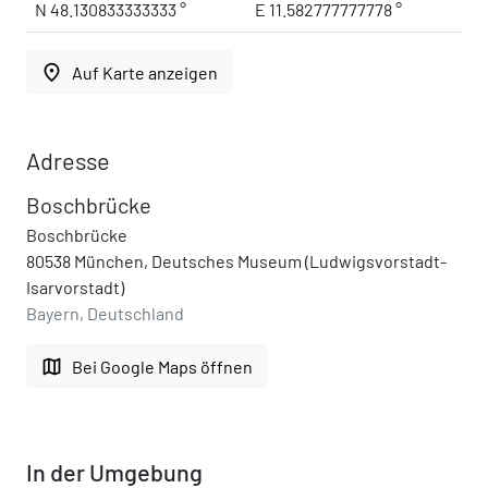
N 48.130833333333 °
E 11.582777777778 °
place
Auf Karte anzeigen
Adresse
Boschbrücke
Boschbrücke
80538 München, Deutsches Museum (Ludwigsvorstadt-
Isarvorstadt)
Bayern, Deutschland
map
Bei Google Maps öffnen
In der Umgebung