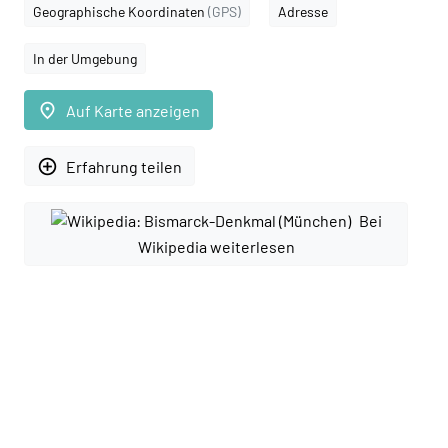
Geographische Koordinaten
(GPS)
Adresse
In der Umgebung
place
Auf Karte anzeigen
add_circle_outline
Erfahrung teilen
Bei
Wikipedia weiterlesen