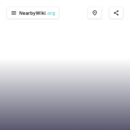
NearbyWiki
.org
menu
place
share