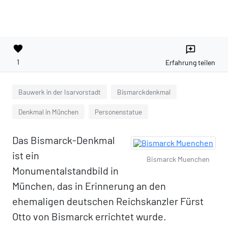
favorite
reviews
1
Erfahrung teilen
Bauwerk in der Isarvorstadt
Bismarckdenkmal
Denkmal in München
Personenstatue
Das Bismarck-Denkmal
ist ein
Bismarck Muenchen
Monumentalstandbild in
München, das in Erinnerung an den
ehemaligen deutschen Reichskanzler Fürst
Otto von Bismarck errichtet wurde.