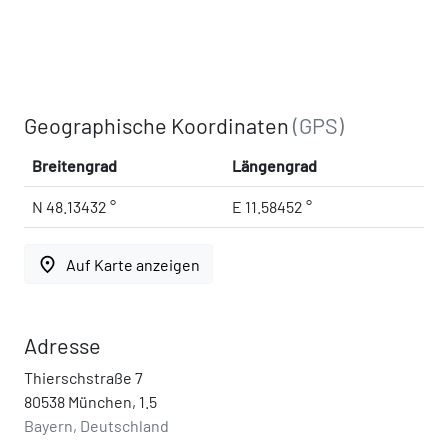
Geographische Koordinaten
(GPS)
Breitengrad
Längengrad
N 48.13432 °
E 11.58452 °
place
Auf Karte anzeigen
Adresse
Thierschstraße 7
80538 München, 1.5
Bayern, Deutschland