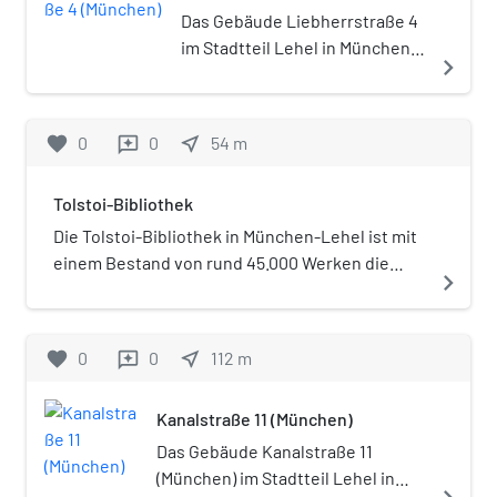
Das Gebäude Liebherrstraße 4
im Stadtteil Lehel in München
navigate_next
wurde 1905/06 errichtet. Das
Wohnhaus ist ein geschütztes
Baudenkmal.
favorite
0
0
near_me
54
m
reviews
Tolstoi-Bibliothek
Die Tolstoi-Bibliothek in München-Lehel ist mit
einem Bestand von rund 45.000 Werken die
navigate_next
größte russischsprachige nichtstaatliche
Bibliothek in Westeuropa. Sie wird heute vom
Tolstoi Hilfs- und Kulturwerk getragen. Die
favorite
0
0
near_me
112
m
reviews
Bibliothek ist eine Präsenz- und Leihbibliothek,
die einer breiten Öffentlichkeit zugänglich ist.
Kanalstraße 11 (München)
Sie ist zugleich ein „unabhängiges, nicht
kommerzielles Kulturzentrum“ zur „Förderung,
Das Gebäude Kanalstraße 11
Erhaltung und Vermittlung russischer Kultur in
(München) im Stadtteil Lehel in