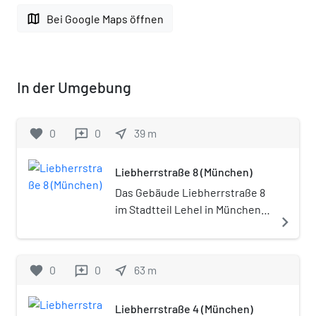
map
Bei Google Maps öffnen
In der Umgebung
favorite
0
0
near_me
39
m
reviews
Liebherrstraße 8 (München)
Das Gebäude Liebherrstraße 8
im Stadtteil Lehel in München
navigate_next
wurde um 1904 errichtet. Das
Wohnhaus ist ein geschütztes
Baudenkmal.
favorite
0
0
near_me
63
m
reviews
Liebherrstraße 4 (München)