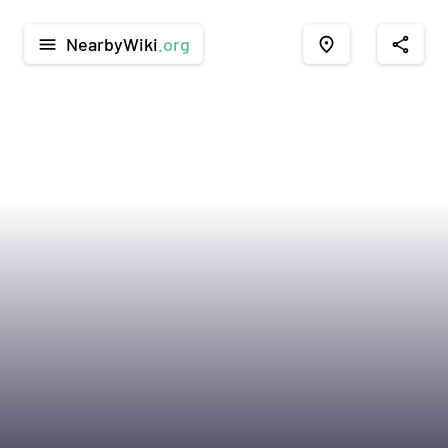
NearbyWiki
.org
menu
place
share