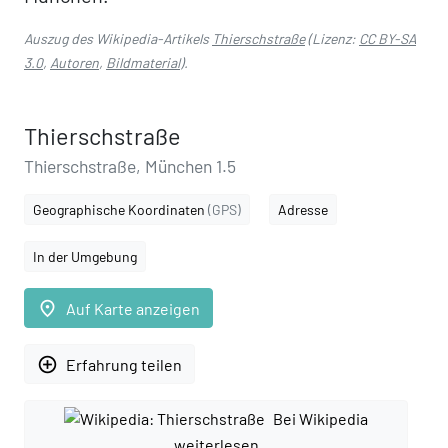
Auszug des Wikipedia-Artikels
Thierschstraße
(Lizenz:
CC BY-SA
3.0
,
Autoren
,
Bildmaterial
).
Thierschstraße
Thierschstraße, München 1.5
Geographische Koordinaten
(GPS)
Adresse
In der Umgebung
place
Auf Karte anzeigen
add_circle_outline
Erfahrung teilen
Bei Wikipedia
weiterlesen