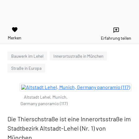
favorite
reviews
Merken
Erfahrung teilen
Bauwerk im Lehel
Innerortsstraße in München
Straße in Europa
Altstadt Lehel, Munich,
Germany panoramio (117)
Die Thierschstraße ist eine Innerortsstraße im
Stadtbezirk Altstadt-Lehel (Nr. 1) von
München.