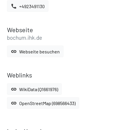
call
+4923491130
Webseite
bochum.ihk.de
link
Webseite besuchen
Weblinks
link
WikiData (Q1661976)
link
OpenStreetMap (698566433)