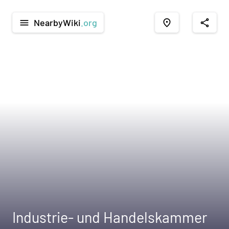
NearbyWiki
.org
menu
place
share
Industrie- und Handelskammer