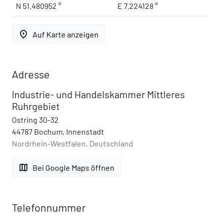
N 51.480952 °
E 7.224128 °
place
Auf Karte anzeigen
Adresse
Industrie- und Handelskammer Mittleres
Ruhrgebiet
Ostring 30-32
44787 Bochum, Innenstadt
Nordrhein-Westfalen, Deutschland
map
Bei Google Maps öffnen
Telefonnummer