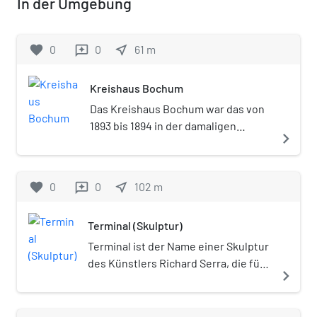
In der Umgebung
favorite
0
0
near_me
61
m
reviews
Kreishaus Bochum
Das Kreishaus Bochum war das von
1893 bis 1894 in der damaligen
navigate_next
Bismarckstraße (heute Ostring) in
Bochum errichtete Landratsamt des
Landkreises Bochum. Es wurde im
favorite
0
0
near_me
102
m
reviews
Zweiten Weltkrieg zerstört.
Terminal (Skulptur)
Terminal ist der Name einer Skulptur
des Künstlers Richard Serra, die für
navigate_next
die documenta 6 im Jahr 1977
entworfen wurde. Es besteht aus
vier trapezartigen Cortenstahl-