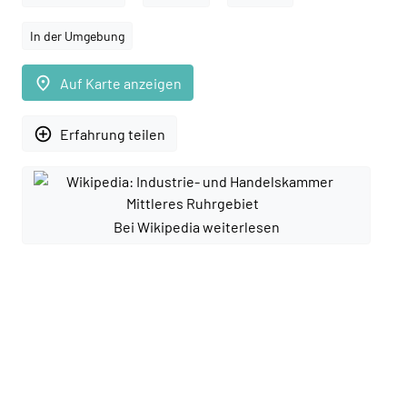
In der Umgebung
place
Auf Karte anzeigen
add_circle_outline
Erfahrung teilen
Bei Wikipedia weiterlesen