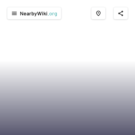
NearbyWiki
.org
menu
place
share