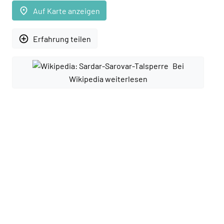
place
Auf Karte anzeigen
add_circle_outline
Erfahrung teilen
Bei
Wikipedia weiterlesen