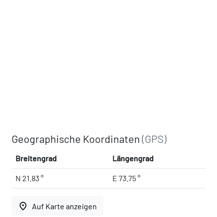
Geographische Koordinaten
(GPS)
Breitengrad
Längengrad
N 21.83 °
E 73.75 °
place
Auf Karte anzeigen