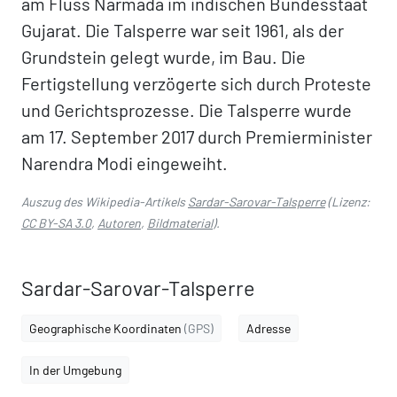
am Fluss Narmada im indischen Bundesstaat
Gujarat. Die Talsperre war seit 1961, als der
Grundstein gelegt wurde, im Bau. Die
Fertigstellung verzögerte sich durch Proteste
und Gerichtsprozesse. Die Talsperre wurde
am 17. September 2017 durch Premierminister
Narendra Modi eingeweiht.
Auszug des Wikipedia-Artikels
Sardar-Sarovar-Talsperre
(Lizenz:
CC BY-SA 3.0
,
Autoren
,
Bildmaterial
).
Sardar-Sarovar-Talsperre
Geographische Koordinaten
(GPS)
Adresse
In der Umgebung