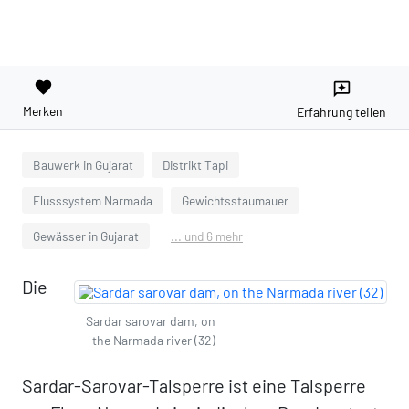
favorite
reviews
Merken
Erfahrung teilen
Bauwerk in Gujarat
Distrikt Tapi
Flusssystem Narmada
Gewichtsstaumauer
Gewässer in Gujarat
... und 6 mehr
Die
Sardar sarovar dam, on
the Narmada river (32)
Sardar-Sarovar-Talsperre ist eine Talsperre