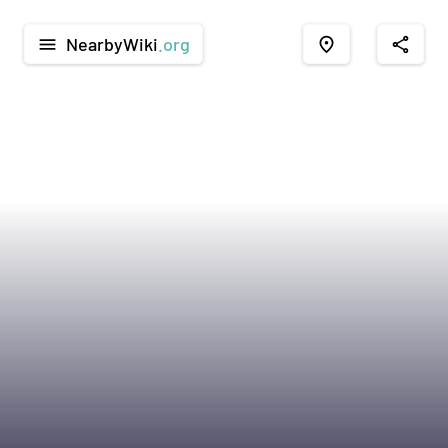
NearbyWiki
.org
menu
place
share