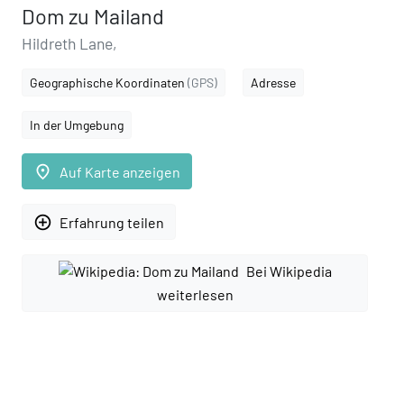
Dom zu Mailand
Hildreth Lane,
Geographische Koordinaten
(GPS)
Adresse
In der Umgebung
place
Auf Karte anzeigen
add_circle_outline
Erfahrung teilen
Bei Wikipedia
weiterlesen