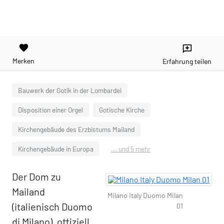
favorite
reviews
Merken
Erfahrung teilen
Bauwerk der Gotik in der Lombardei
Disposition einer Orgel
Gotische Kirche
Kirchengebäude des Erzbistums Mailand
Kirchengebäude in Europa
... und 5 mehr
Der Dom zu
Mailand
Milano Italy Duomo Milan
(italienisch Duomo
01
di Milano), offiziell