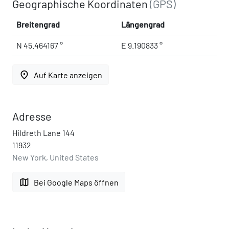
Geographische Koordinaten
(GPS)
Breitengrad
Längengrad
N 45.464167 °
E 9.190833 °
place
Auf Karte anzeigen
Adresse
Hildreth Lane 144
11932
New York, United States
map
Bei Google Maps öffnen