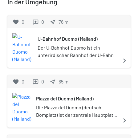
In der Umgebung
favorite
0
0
near_me
76
m
reviews
U-Bahnhof Duomo (Mailand)
Der U-Bahnhof Duomo ist ein
unterirdischer Bahnhof der U-Bahn
navigate_next
Mailand. Er befindet sich unter des
gleichnamigen Platzes.
favorite
0
0
near_me
65
m
reviews
Piazza del Duomo (Mailand)
Die Piazza del Duomo (deutsch
Domplatz) ist der zentrale Hauptplatz
navigate_next
von Mailand und im Wesentlichen ein
Produkt des 19. Jahrhunderts.