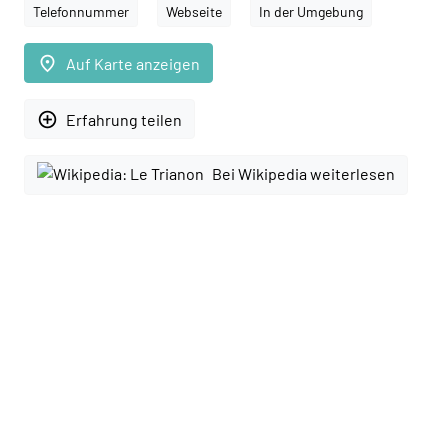
Telefonnummer
Webseite
In der Umgebung
place
Auf Karte anzeigen
add_circle_outline
Erfahrung teilen
Bei Wikipedia weiterlesen