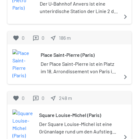
Der U-Bahnhof Anvers ist eine
unterirdische Station der Linie 2 der
navigate_next
Pariser Métro.
favorite
0
0
near_me
186
m
reviews
Place Saint-Pierre (Paris)
Der Place Saint-Pierre ist ein Platz
im 18. Arrondissement von Paris im
navigate_next
Quartier de Clignancourt.
favorite
0
0
near_me
248
m
reviews
Square Louise-Michel (Paris)
Der Square Louise-Michel ist eine
Grünanlage rund um den Aufstieg
navigate_next
zur Sacré-Cœur im 18.