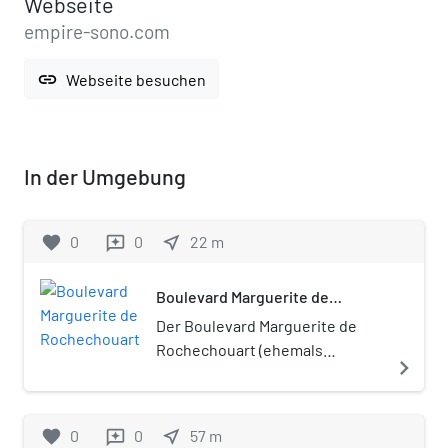
Webseite
empire-sono.com
link
Webseite besuchen
In der Umgebung
favorite
0
0
near_me
22
m
reviews
Boulevard Marguerite de
Rochechouart
Der Boulevard Marguerite de
Rochechouart (ehemals
navigate_next
Boulevard Rochechouart) ist
eine Straße im Quartier de
Rochechouart und Quartier de
favorite
0
0
near_me
57
m
reviews
Clignancourt im 9. und 18.