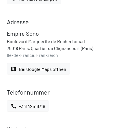
Adresse
Empire Sono
Boulevard Marguerite de Rochechouart
75018 Paris, Quartier de Clignancourt (Paris)
Île-de-France, Frankreich
map
Bei Google Maps öffnen
Telefonnummer
call
+33142516719