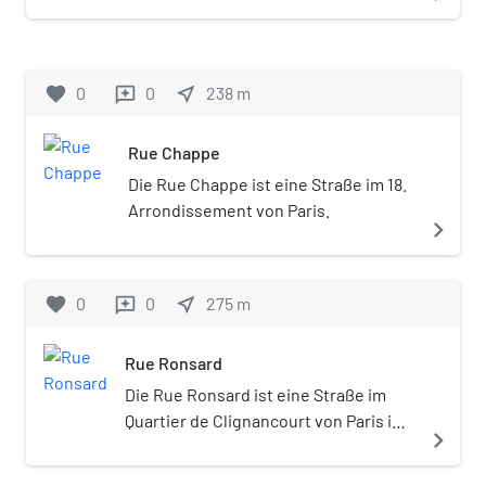
Arrondissement von Paris.
favorite
0
0
near_me
238
m
reviews
Rue Chappe
Die Rue Chappe ist eine Straße im 18.
Arrondissement von Paris.
navigate_next
favorite
0
0
near_me
275
m
reviews
Rue Ronsard
Die Rue Ronsard ist eine Straße im
Quartier de Clignancourt von Paris im
navigate_next
18. Arrondissement. Die Straße führt
als Einbahnstraße von der Stelle, an