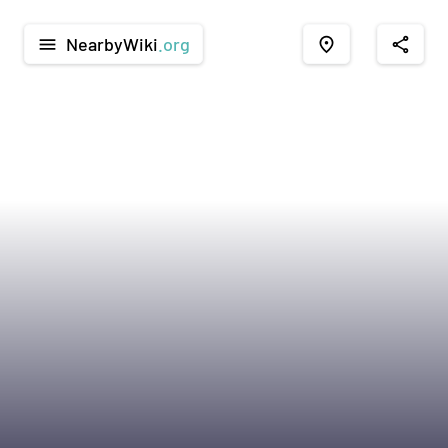
NearbyWiki
.org
menu
place
share