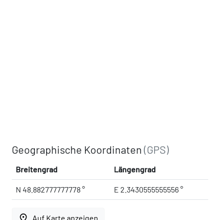
Geographische Koordinaten
(GPS)
Breitengrad
Längengrad
N 48.882777777778 °
E 2.3430555555556 °
place
Auf Karte anzeigen