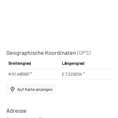
Geographische Koordinaten
(GPS)
Breitengrad
Längengrad
N 51.485567 °
E 7.229204 °
place
Auf Karte anzeigen
Adresse