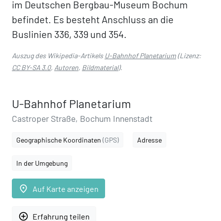
im Deutschen Bergbau-Museum Bochum
befindet. Es besteht Anschluss an die
Buslinien 336, 339 und 354.
Auszug des Wikipedia-Artikels
U-Bahnhof Planetarium
(Lizenz:
CC BY-SA 3.0
,
Autoren
,
Bildmaterial
).
U-Bahnhof Planetarium
Castroper Straße, Bochum Innenstadt
Geographische Koordinaten
(GPS)
Adresse
In der Umgebung
place
Auf Karte anzeigen
add_circle_outline
Erfahrung teilen