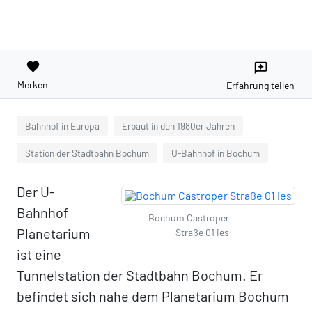
favorite
reviews
Merken
Erfahrung teilen
Bahnhof in Europa
Erbaut in den 1980er Jahren
Station der Stadtbahn Bochum
U-Bahnhof in Bochum
Der U-
Bahnhof
Bochum Castroper
Planetarium
Straße 01 ies
ist eine
Tunnelstation der Stadtbahn Bochum. Er
befindet sich nahe dem Planetarium Bochum