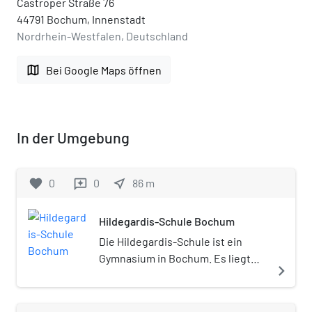
Castroper Straße 76
44791 Bochum, Innenstadt
Nordrhein-Westfalen, Deutschland
map
Bei Google Maps öffnen
In der Umgebung
favorite
0
0
near_me
86
m
reviews
Hildegardis-Schule Bochum
Die Hildegardis-Schule ist ein
Gymnasium in Bochum. Es liegt
navigate_next
zwischen dem Stadtpark und der
Fußgängerzone in der Bochumer
Innenstadt und ist somit neben