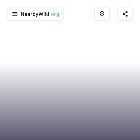
NearbyWiki
.org
menu
place
share