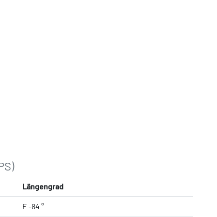
PS)
Längengrad
E -84 °