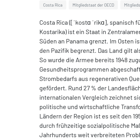
Costa Rica
Mitgliedstaat der OECD
Mitglied
Costa Rica ([ˈkostɑ ˈrikɑ], spanisch f
Kostarika) ist ein Staat in Zentralam
Süden an Panama grenzt. Im Osten ist
den Pazifik begrenzt. Das Land gilt al
So wurde die Armee bereits 1948 zug
Gesundheitsprogrammen abgeschafft
Strombedarfs aus regenerativen Quel
gefördert. Rund 27 % der Landesfläc
internationalen Vergleich zeichnet si
politische und wirtschaftliche Trans
Ländern der Region ist es seit den 1
durch frühzeitige sozialpolitische M
Jahrhunderts weit verbreiteten Prob