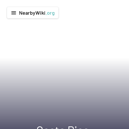
NearbyWiki
.org
menu