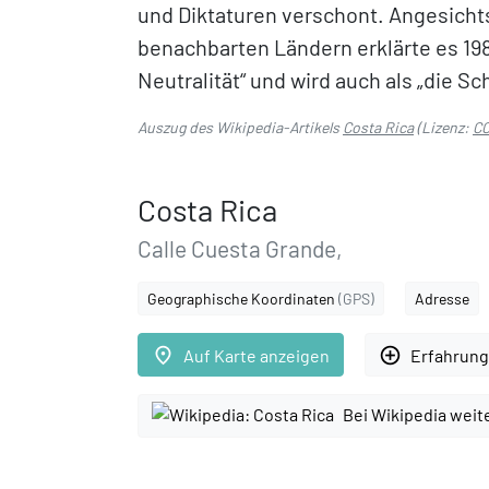
und Diktaturen verschont. Angesichts
benachbarten Ländern erklärte es 19
Neutralität“ und wird auch als „die S
Auszug des Wikipedia-Artikels
Costa Rica
(Lizenz:
CC
Costa Rica
Calle Cuesta Grande,
Geographische Koordinaten
(GPS)
Adresse
place
add_circle_outline
Auf Karte anzeigen
Erfahrung
Bei Wikipedia weit