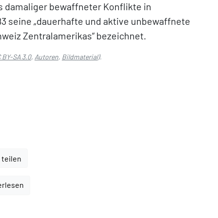
 damaliger bewaffneter Konflikte in
83 seine „dauerhafte und aktive unbewaffnete
chweiz Zentralamerikas“ bezeichnet.
 BY-SA 3.0
,
Autoren
,
Bildmaterial
).
 teilen
erlesen