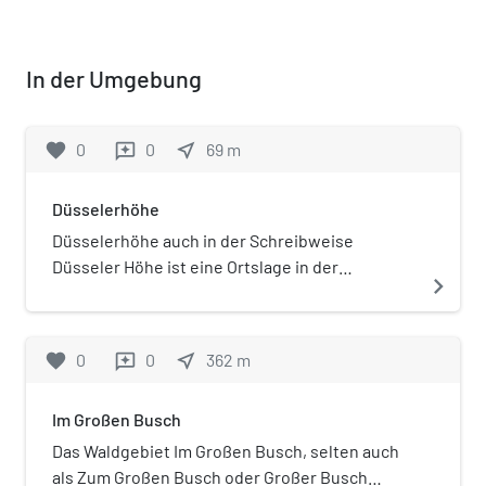
In der Umgebung
favorite
0
0
near_me
69
m
reviews
Düsselerhöhe
Düsselerhöhe auch in der Schreibweise
Düsseler Höhe ist eine Ortslage in der
navigate_next
bergischen Großstadt Wuppertal im Stadtteil
Vohwinkel.
favorite
0
0
near_me
362
m
reviews
Im Großen Busch
Das Waldgebiet Im Großen Busch, selten auch
als Zum Großen Busch oder Großer Busch