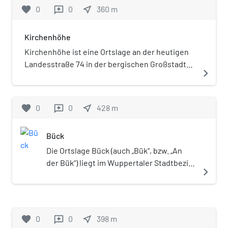
Stadtbezirk Vohwinkel an der
favorite
0
0
near_me
360
m
reviews
Grenze zu Wülfrath. Der bei
Wieden nordöstlich gelegene
Kirchenhöhe
Steinbruch wird nach der
ehemaligen Ortslage
Kirchenhöhe ist eine Ortslage an der heutigen
Schickenberg, die durch den
Landesstraße 74 in der bergischen Großstadt
navigate_next
Abbau ganz verschwunden ist,
Wuppertal, Stadtteil Vohwinkel.
benannt. Auch die Ortslage
Sandfeld ist durch die Grube
favorite
0
0
near_me
428
m
reviews
nahezu geschleift. Südlich der
Grube verläuft die Düsseldorfer
Bück
Straße, als Bundesstraße 7
klassifiziert, und im Westen die
Die Ortslage Bück (auch „Bük“, bzw. „An
Wiedener Straße, die als
der Bük“) liegt im Wuppertaler Stadtbezirk
navigate_next
Landesstraße 74 klassifiziert ist.
Elberfeld-West westlich der Ortslage
Gegenüber auf der anderen
Saurenhaus und nordöstlich der Grube
Straßenseite der Wiedener
Schickenberg. Der Name geht auf eine
Straße liegt im Westen die Grube
Hofschaft zurück. „Bük“ bedeutet
favorite
0
0
near_me
398
m
reviews
Voßbeck. Beide Gruben sind mit
Biegung, Krümmung oder Kehrung. Bück