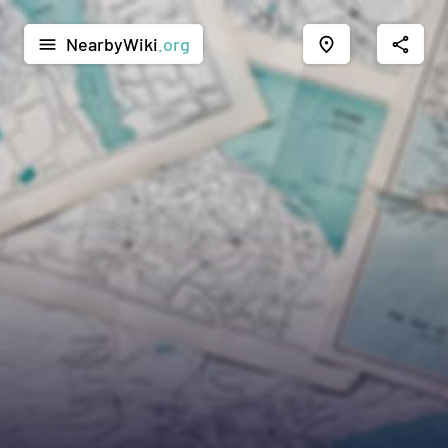
NearbyWiki
.org
menu
place
share