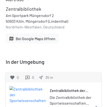
Zentralbibliothek
Am Sportpark Müngersdorf 2
50933 Köln, Müngersdorf (Lindenthal)
Nordrhein-Westfalen, Deutschland
map
Bei Google Maps öffnen
In der Umgebung
favorite
0
0
near_me
35
m
reviews
Zentralbibliothek der
Sportwissenschaften
Die Zentralbibliothek der
Sportwissenschaften