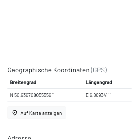
Geographische Koordinaten
(GPS)
Breitengrad
Längengrad
N 50.936708055556 °
E 6.869341 °
place
Auf Karte anzeigen
Adresse