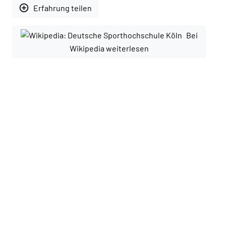
add_circle_outline
Erfahrung teilen
Bei
Wikipedia weiterlesen