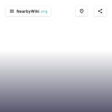
NearbyWiki
.org
menu
place
share