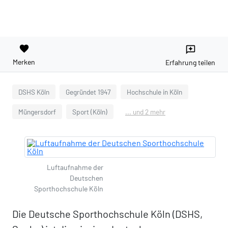
favorite
reviews
Merken
Erfahrung teilen
DSHS Köln
Gegründet 1947
Hochschule in Köln
Müngersdorf
Sport (Köln)
... und 2 mehr
Luftaufnahme der
Deutschen
Sporthochschule Köln
Die Deutsche Sporthochschule Köln (DSHS,