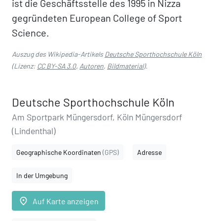
ist die Geschäftsstelle des 1995 in Nizza
gegründeten European College of Sport
Science.
Auszug des Wikipedia-Artikels
Deutsche Sporthochschule Köln
(Lizenz:
CC BY-SA 3.0
,
Autoren
,
Bildmaterial
).
Deutsche Sporthochschule Köln
Am Sportpark Müngersdorf, Köln Müngersdorf
(Lindenthal)
Geographische Koordinaten
(GPS)
Adresse
In der Umgebung
place
Auf Karte anzeigen