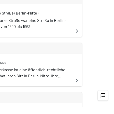
 Straße (Berlin-Mitte)
urze Straße war eine Straße in Berlin-
 von 1690 bis 1963.
navigate_next
asse
arkasse ist eine öffentlich-rechtliche
at ihren Sitz in Berlin-Mitte. Ihre
navigate_next
e Landesbank Berlin AG. Mit 1,7 Millionen
ndorten und mehr als 1,4 Millionen
 die 1818 gegründete Sparkasse
chat_bubble_outline
Berlin. Als Teil der Sparkassen-
ietet die Berliner Sparkasse
erlin
anzdienstleistungen für Privat- und