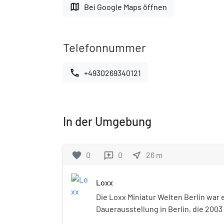
map
Bei Google Maps öffnen
Telefonnummer
call
+4930269340121
In der Umgebung
favorite
0
0
near_me
26
m
reviews
Loxx
Die Loxx Miniatur Welten Berlin war
Dauerausstellung in Berlin, die 2003
mehr als 800 m² war sie, laut Aussage