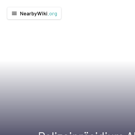
NearbyWiki
.org
menu