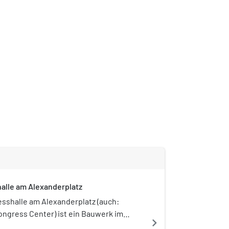
alle am Alexanderplatz
sshalle am Alexanderplatz (auch:
ongress Center) ist ein Bauwerk im
navigate_next
rtsteil Mitte. Sie bildet zusammen mit