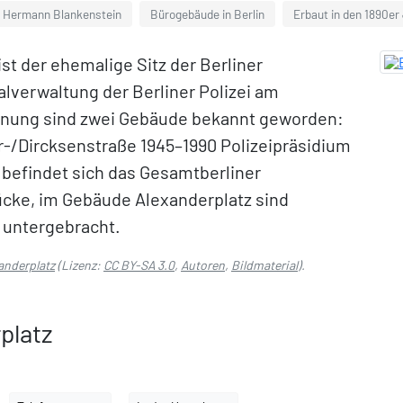
 Hermann Blankenstein
Bürogebäude in Berlin
Erbaut in den 1890er
st der ehemalige Sitz der Berliner
alverwaltung der Berliner Polizei am
chnung sind zwei Gebäude bekannt geworden:
r-/Dircksenstraße 1945–1990 Polizeipräsidium
0 befindet sich das Gesamtberliner
ücke, im Gebäude Alexanderplatz sind
g untergebracht.
anderplatz
(Lizenz:
CC BY-SA 3.0
,
Autoren
,
Bildmaterial
).
platz